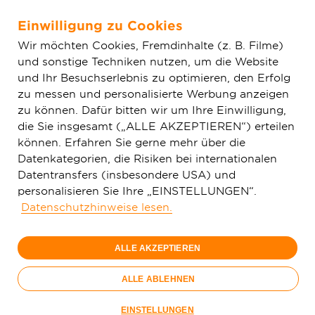
Einwilligung zu Cookies
Zum Hauptinhalt springen
Wir möchten Cookies, Fremdinhalte (z. B. Filme)
und sonstige Techniken nutzen, um die Website
Home
Aktuelles
Einfache News
Endspurt beim
und Ihr Besuchserlebnis zu optimieren, den Erfolg
Glasfaserausbau der Deutschen GigaNetz in Sulzbach (Taunus)
zu messen und personalisierte Werbung anzeigen
zu können. Dafür bitten wir um Ihre Einwilligung,
die Sie insgesamt („ALLE AKZEPTIEREN“) erteilen
können. Erfahren Sie gerne mehr über die
Datenkategorien, die Risiken bei internationalen
Datentransfers (insbesondere USA) und
personalisieren Sie Ihre „EINSTELLUNGEN“.
Datenschutzhinweise lesen.
ALLE AKZEPTIEREN
ALLE ABLEHNEN
In Sulzbach (Taunus) ist der Glasfaserausbau auf der
EINSTELLUNGEN