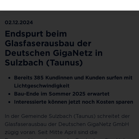
Zielgeraden. ©Deutsche GigaNetz
02.12.2024
Endspurt beim
Glasfaserausbau der
Deutschen GigaNetz in
Sulzbach (Taunus)
Bereits 385 Kundinnen und Kunden surfen mit
Lichtgeschwindigkeit
Bau-Ende im Sommer 2025 erwartet
Interessierte können jetzt noch Kosten sparen
In der Gemeinde Sulzbach (Taunus) schreitet der
Glasfaserausbau der Deutschen GigaNetz GmbH
zügig voran. Seit Mitte April sind die