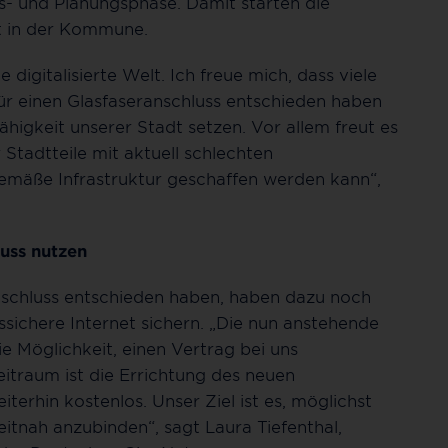
- und Planungsphase. Damit starten die
t in der Kommune.
e digitalisierte Welt. Ich freue mich, dass viele
ür einen Glasfaseranschluss entschieden haben
ähigkeit unserer Stadt setzen. Vor allem freut es
Stadtteile mit aktuell schlechten
tgemäße Infrastruktur geschaffen werden kann“,
luss nutzen
n Anschluss entschieden haben, haben dazu noch
ssichere Internet sichern. „Die nun anstehende
e Möglichkeit, einen Vertrag bei uns
eitraum ist die Errichtung des neuen
terhin kostenlos. Unser Ziel ist es, möglichst
zeitnah anzubinden“, sagt Laura Tiefenthal,