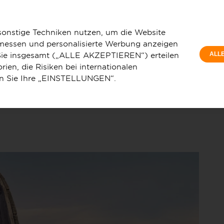
Pr
z GmbH plant die nächsten Schritte zum Ausbau des Glasfasernetzes
Wo
sonstige Techniken nutzen, um die Website
 messen und personalisierte Werbung anzeigen
e Sie insgesamt („ALLE AKZEPTIEREN“) erteilen
ALL
ien, die Risiken bei internationalen
en Sie Ihre „EINSTELLUNGEN“.
u
Service & Hilfe