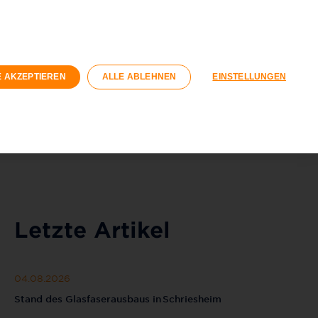
ivatkunden
Geschäftskunden
hnungswirtschaft
E AKZEPTIEREN
ALLE ABLEHNEN
EINSTELLUNGEN
Registrieren
Login
040 / 593 6300
Kontaktformular
Letzte Artikel
04.08.2026
Stand des Glasfaserausbaus in Schriesheim