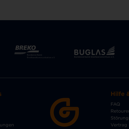
s
Hilfe 
FAQ
Retoure
Störun
lungen
Vertrag