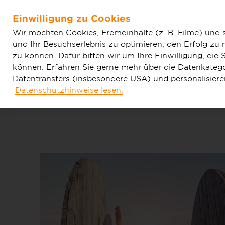
Home
Aktuelles
Einfache News
Deutsche GigaNet
Einwilligung zu Cookies
in der Stadt Geisenheim
Zum Hauptinhalt springen
Wir möchten Cookies, Fremdinhalte (z. B. Filme) und 
und Ihr Besuchserlebnis zu optimieren, den Erfolg zu
zu können. Dafür bitten wir um Ihre Einwilligung, di
können. Erfahren Sie gerne mehr über die Datenkategor
Datentransfers (insbesondere USA) und personalisier
Datenschutzhinweise lesen.
Tarife & Produkte
Glasfaser & Ausba