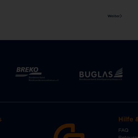
Weiter
s
Hilfe 
FAQ
Retoure