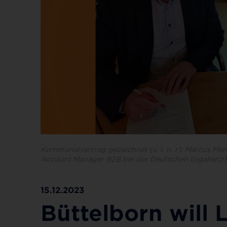
Kommunalvertrag gezeichnet (v. l. n. r): Marcus Mer
Account Manager B2B bei der Deutschen GigaNetz)
15.12.2023
Büttelborn will 