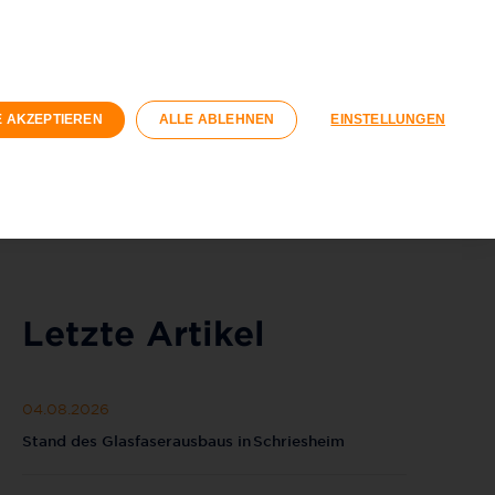
n
Geschäftskunden
Wohnungswirtschaft
Registrieren
Login
E AKZEPTIEREN
ALLE ABLEHNEN
EINSTELLUNGEN
040 / 593 6300
Kontaktformular
Letzte Artikel
04.08.2026
Stand des Glasfaserausbaus in Schriesheim