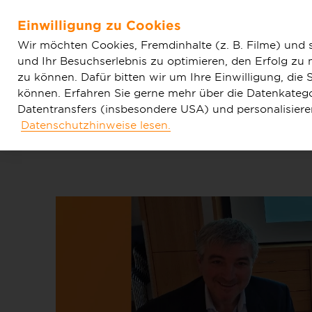
Home
Aktuelles
Einfache News
Büttelborn will L
Einwilligung zu Cookies
Zum Hauptinhalt springen
Wir möchten Cookies, Fremdinhalte (z. B. Filme) und 
und Ihr Besuchserlebnis zu optimieren, den Erfolg zu
zu können. Dafür bitten wir um Ihre Einwilligung, di
können. Erfahren Sie gerne mehr über die Datenkategor
Datentransfers (insbesondere USA) und personalisier
Datenschutzhinweise lesen.
Tarife & Produkte
Glasfaser & Ausba