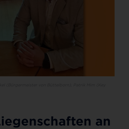
kel (Bürgermeister von Büttelborn), Patrik Mim (Key
Liegenschaften an