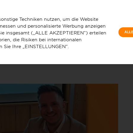
Privatkunde
iegenschaften an das Glasfasernetz anschließen
sonstige Techniken nutzen, um die Website
 messen und personalisierte Werbung anzeigen
e Sie insgesamt („ALLE AKZEPTIEREN“) erteilen
ALL
ien, die Risiken bei internationalen
en Sie Ihre „EINSTELLUNGEN“.
u
Service & Hilfe