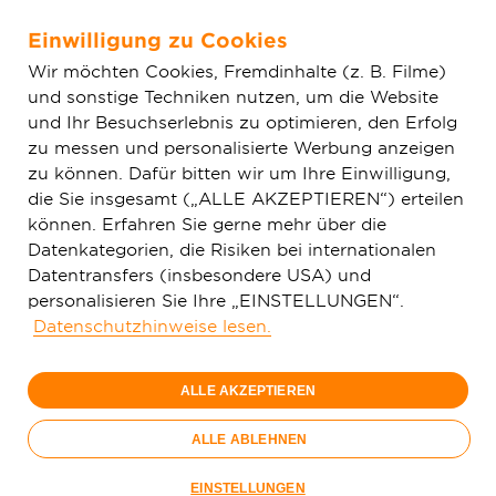
Einwilligung zu Cookies
Zum Hauptinhalt springen
Wir möchten Cookies, Fremdinhalte (z. B. Filme)
und sonstige Techniken nutzen, um die Website
Home
Aktuelles
Einfache News
Beilstein: Deutsche
und Ihr Besuchserlebnis zu optimieren, den Erfolg
GigaNetz kurz vor Fertigstellung des Glasfasernetzes
zu messen und personalisierte Werbung anzeigen
zu können. Dafür bitten wir um Ihre Einwilligung,
die Sie insgesamt („ALLE AKZEPTIEREN“) erteilen
können. Erfahren Sie gerne mehr über die
Datenkategorien, die Risiken bei internationalen
Datentransfers (insbesondere USA) und
personalisieren Sie Ihre „EINSTELLUNGEN“.
Datenschutzhinweise lesen.
ALLE AKZEPTIEREN
ALLE ABLEHNEN
Der Glasfaserausbau in Beilstein befindet sich auf der
EINSTELLUNGEN