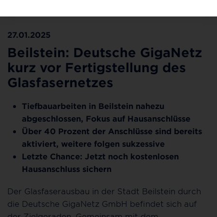
Zielgeraden. ©Deutsche GigaNetz GmbH
27.01.2025
Beilstein: Deutsche GigaNetz
kurz vor Fertigstellung des
Glasfasernetzes
Tiefbauarbeiten in Beilstein nahezu
abgeschlossen, Fokus auf Hausanschlüsse
Über 40 Prozent der Anschlüsse sind bereits
aktiviert, weitere folgen sukzessive
Letzte Chance: Jetzt noch kostenlosen
Hausanschluss sichern
Der Glasfaserausbau in der Stadt Beilstein durch
die Deutsche GigaNetz GmbH befindet sich auf
der Zielgeraden. Gemeinsam mit dem