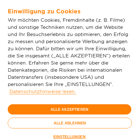
Einwilligung zu Cookies
Zum Hauptinhalt springen
Wir möchten Cookies, Fremdinhalte (z. B. Filme)
und sonstige Techniken nutzen, um die Website
Home
Aktuelles
Einfache News
Glasfaserausbau der
und Ihr Besuchserlebnis zu optimieren, den Erfolg
Deutschen GigaNetz in Aarbergen schreitet voran
zu messen und personalisierte Werbung anzeigen
zu können. Dafür bitten wir um Ihre Einwilligung,
die Sie insgesamt („ALLE AKZEPTIEREN“) erteilen
können. Erfahren Sie gerne mehr über die
Datenkategorien, die Risiken bei internationalen
Datentransfers (insbesondere USA) und
personalisieren Sie Ihre „EINSTELLUNGEN“.
Datenschutzhinweise lesen.
ALLE AKZEPTIEREN
ALLE ABLEHNEN
Der erste Bauabschnitt von Aarbergen ist kurz vor der
EINSTELLUNGEN