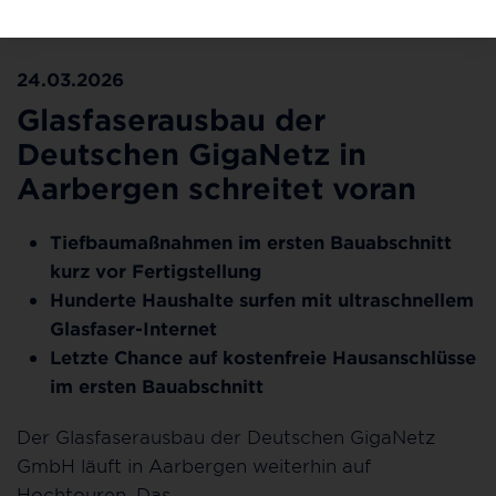
Fertigstellung © Deutsche GigaNetz
24.03.2026
Glasfaserausbau der
Deutschen GigaNetz in
Aarbergen schreitet voran
Tiefbaumaßnahmen im ersten Bauabschnitt
kurz vor Fertigstellung
Hunderte Haushalte surfen mit ultraschnellem
Glasfaser-Internet
Letzte Chance auf kostenfreie Hausanschlüsse
im ersten Bauabschnitt
Der Glasfaserausbau der Deutschen GigaNetz
GmbH läuft in Aarbergen weiterhin auf
Hochtouren. Das