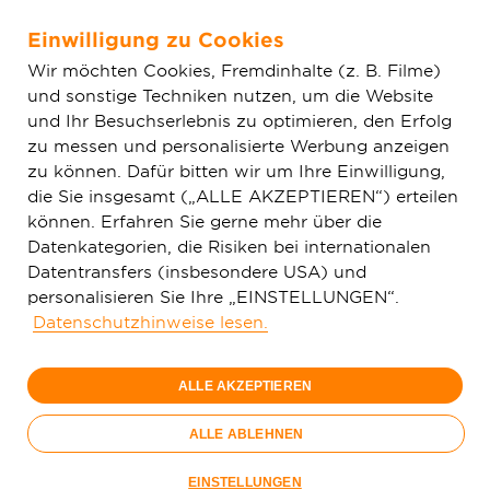
Einwilligung zu Cookies
Zum Hauptinhalt springen
Wir möchten Cookies, Fremdinhalte (z. B. Filme)
und sonstige Techniken nutzen, um die Website
Home
Glasfaser & Ausbau
Glasfaser-Wissen
und Ihr Besuchserlebnis zu optimieren, den Erfolg
Geschwindigkeit
Glasfaser fürs Streaming
zu messen und personalisierte Werbung anzeigen
zu können. Dafür bitten wir um Ihre Einwilligung,
die Sie insgesamt („ALLE AKZEPTIEREN“) erteilen
Wie viel Bandbreite braucht
können. Erfahren Sie gerne mehr über die
Internet-Fernsehen?
Datenkategorien, die Risiken bei internationalen
Datentransfers (insbesondere USA) und
personalisieren Sie Ihre „EINSTELLUNGEN“.
Datenschutzhinweise lesen.
Filme, Serien und Live-TV über das Internet zu
streamen, ist beliebter denn je. Doch welche
ALLE AKZEPTIEREN
Internetgeschwindigkeit ist wirklich erforderlich?
ALLE ABLEHNEN
Abhängig von Auflösung, gleichzeitiger Nutzung
im Haushalt und verwendeter Technologie kann
EINSTELLUNGEN