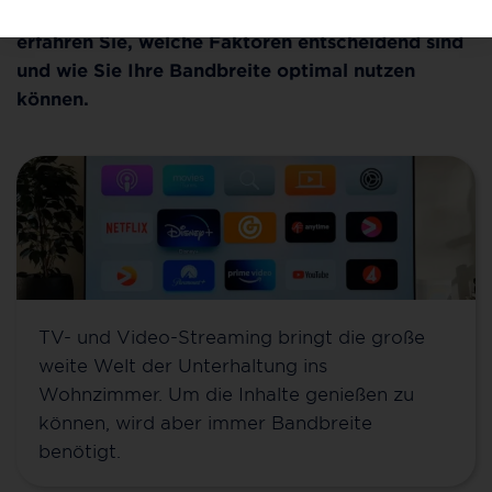
die benötigte Bandbreite stark variieren. Hier
erfahren Sie, welche Faktoren entscheidend sind
und wie Sie Ihre Bandbreite optimal nutzen
können.
TV- und Video-Streaming bringt die große
weite Welt der Unterhaltung ins
Wohnzimmer. Um die Inhalte genießen zu
können, wird aber immer Bandbreite
benötigt.