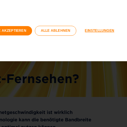
n
Geschäftskunden
Wohnungswirtschaft
Registrieren
Login
E AKZEPTIEREN
ALLE ABLEHNEN
EINSTELLUNGEN
040 / 593 6300
Kontaktformular
t-Fernsehen?
netgeschwindigkeit ist wirklich
nologie kann die benötigte Bandbreite
e optimal nutzen können.