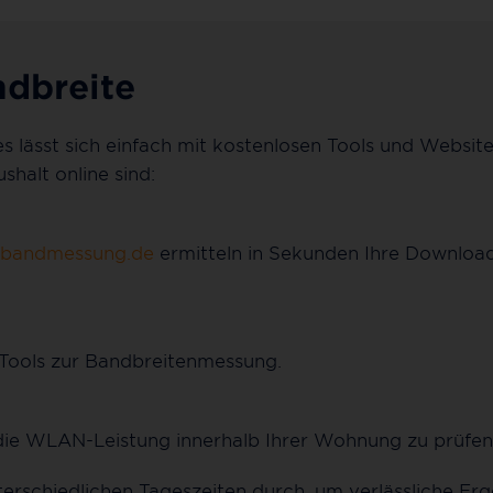
ndbreite
s lässt sich einfach mit kostenlosen Tools und Website
halt online sind:
tbandmessung.de
ermitteln in Sekunden Ihre Download
 Tools zur Bandbreitenmessung.
ie WLAN-Leistung innerhalb Ihrer Wohnung zu prüfen
rschiedlichen Tageszeiten durch, um verlässliche Erge