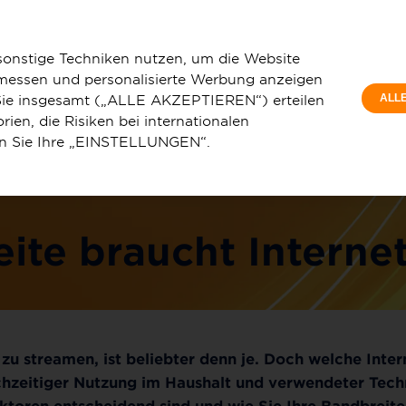
Privatkunde
windigkeit
Glasfaser fürs Streaming
sonstige Techniken nutzen, um die Website
 messen und personalisierte Werbung anzeigen
e Sie insgesamt („ALLE AKZEPTIEREN“) erteilen
ALL
ien, die Risiken bei internationalen
en Sie Ihre „EINSTELLUNGEN“.
u
Service & Hilfe
eite braucht Interne
 zu streamen, ist beliebter denn je. Doch welche Inter
chzeitiger Nutzung im Haushalt und verwendeter Tech
Faktoren entscheidend sind und wie Sie Ihre Bandbreit