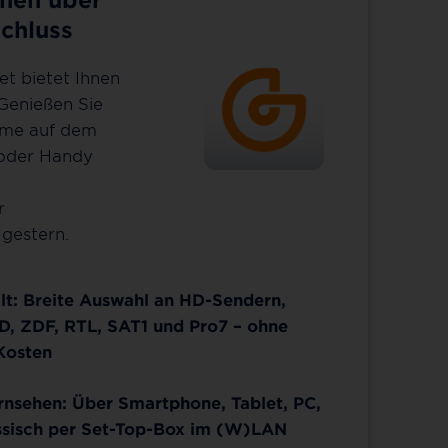
chluss
et bietet Ihnen
 Genießen Sie
mme auf dem
 oder Handy
r
gestern.
lt: Breite Auswahl an HD-Sendern,
D, ZDF, RTL, SAT1 und Pro7 – ohne
Kosten
ernsehen: Über Smartphone, Tablet, PC,
ssisch per Set-Top-Box im (W)LAN