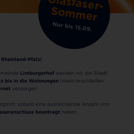
G
la
s
fa
s
e
r
-
o
m
m
e
S
r
Nur bis 15.09.
Rheinland-Pfalz!
emeinde
Limburgerhof
werden wir die Stadt
tz bis in die Wohnungen
hinein erschließen
ernet
versorgen.
ginnt, sobald eine ausreichende Anzahl von
faseranschluss beantragt
haben.