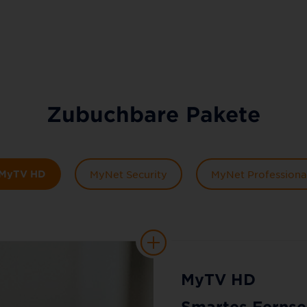
Zubuchbare Pakete
MyTV HD
MyNet Security
MyNet Professiona
MyTV HD
Smartes Fernse