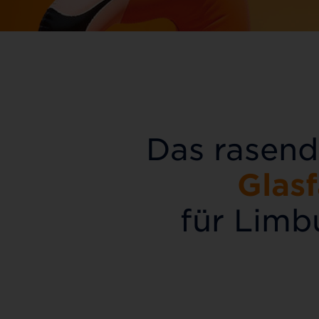
Das rasend
Glas
für Limb