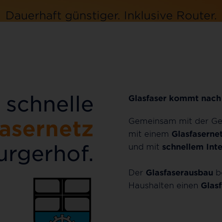
Dauerhaft günstiger.
Dauerhaft günstiger.
Inklusive
Inklusive
Router.
Router.
Jetzt bestellen
Jetzt bestellen
 schnelle
Glasfaser kommt nach 
Gemeinsam mit der G
fasernetz
mit einem
Glasfaserne
urgerhof.
und mit
schnellem Int
Der
Glasfaserausbau
be
Haushalten einen
Glas