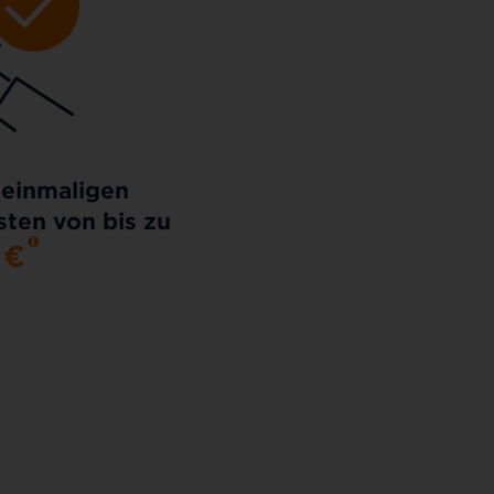
 einmaligen
ten von bis zu
0
€