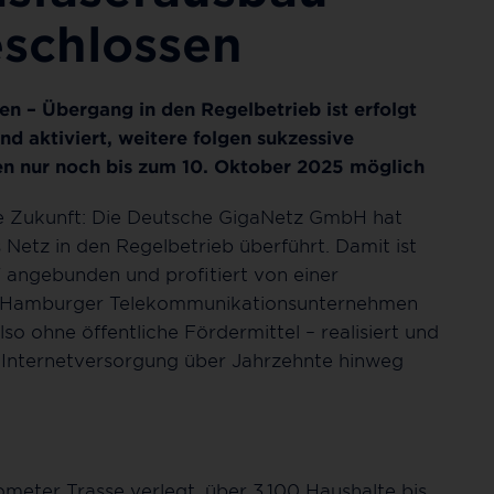
eschlossen
en – Übergang in den Regelbetrieb ist erfolgt
d aktiviert, weitere folgen sukzessive
en nur noch bis zum 10. Oktober 2025 möglich
le Zukunft: Die Deutsche GigaNetz GmbH hat
Netz in den Regelbetrieb überführt. Damit ist
 angebunden und profitiert von einer
 Das Hamburger Telekommunikationsunternehmen
lso ohne öffentliche Fördermittel – realisiert und
e Internetversorgung über Jahrzehnte hinweg
meter Trasse verlegt, über 3.100 Haushalte bis