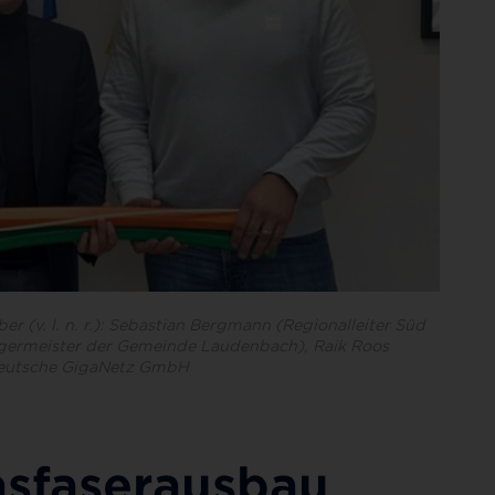
r (v. l. n. r.): Sebastian Bergmann (Regionalleiter Süd
rgermeister der Gemeinde Laudenbach), Raik Roos
 Deutsche GigaNetz GmbH
asfaserausbau