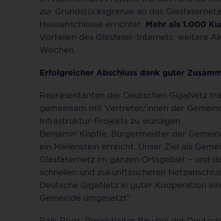
zur Grundstücksgrenze an das Glasfasernet
Hausanschlüsse errichtet.
Mehr als 1.000 K
Vorteilen des Glasfaser-Internets, weitere A
Wochen.
Erfolgreicher Abschluss dank guter Zusam
Repräsentanten der Deutschen GigaNetz tr
gemeinsam mit Vertreter/innen der Gemeind
Infrastruktur-Projekts zu würdigen.
Benjamin Köpfle, Bürgermeister der Gemein
ein Meilenstein erreicht. Unser Ziel als Ge
Glasfasernetz im ganzen Ortsgebiet – und d
schnellen und zukunftssicheren Netzanschluss
Deutsche GigaNetz in guter Kooperation eine
Gemeinde umgesetzt“.
Raik Roos, Projektleiter Bau bei der Deutsc