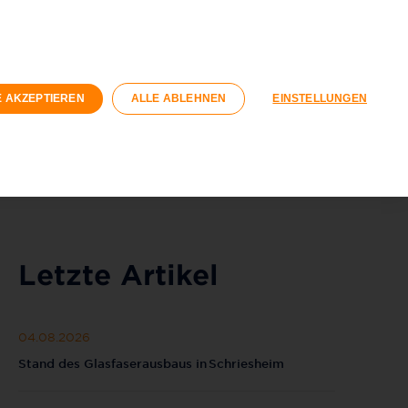
n
Geschäftskunden
Wohnungswirtschaft
Registrieren
Login
E AKZEPTIEREN
ALLE ABLEHNEN
EINSTELLUNGEN
040 / 593 6300
Kontaktformular
Letzte Artikel
04.08.2026
Stand des Glasfaserausbaus in Schriesheim