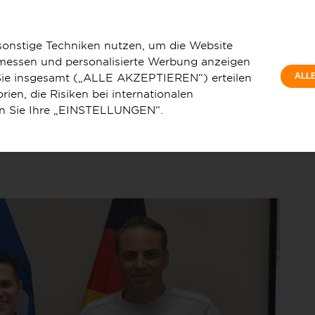
Privatkunde
aserausbau erfolgreich abgeschlossen
sonstige Techniken nutzen, um die Website
 messen und personalisierte Werbung anzeigen
e Sie insgesamt („ALLE AKZEPTIEREN“) erteilen
ALL
ien, die Risiken bei internationalen
en Sie Ihre „EINSTELLUNGEN“.
u
Service & Hilfe