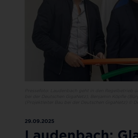
Pressefoto: Laudenbach geht in den Regelbetrieb übe
bei der Deutschen GigaNetz), Benjamin Köpfle (Bü
(Projektleiter Bau bei der Deutschen GigaNetz) ©
29.09.2025
Laudenbach: Gl