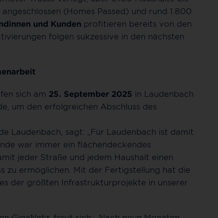
z angeschlossen (Homes Passed) und rund 1.800
undinnen und Kunden
profitieren bereits von den
ktivierungen folgen sukzessive in den nächsten
menarbeit
afen sich am
25. September 2025
in Laudenbach
e, um den erfolgreichen Abschluss des
de Laudenbach, sagt: „Für Laudenbach ist damit
meinde war immer ein flächendeckendes
amit jeder Straße und jedem Haushalt einen
 zu ermöglichen. Mit der Fertigstellung hat die
s der größten Infrastrukturprojekte in unserer
hen GigaNetz, freut sich: „Nach neun Monaten