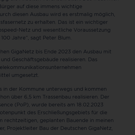
Bürger auf diese immens wichtige
urch diesen Ausbau wird es erstmalig möglich,
fasernetz zu erhalten. Das ist ein wichtiger
pspeed-Netz und wesentliche Voraussetzung
s 100 Jahre“, sagt Peter Blum.
chen GigaNetz bis Ende 2023 den Ausbau mit
- und Geschäftsgebäude realisieren. Das
 Telekommunikationsunternehmen
ittel umgesetzt.
teams in der Kommune unterwegs und kommen
hon über 6,5 km Trassenbau realisieren. Der
esence (PoP), wurde bereits am 18.02.2023
notenpunkt des Erschließungsgebiets für die
em rechtzeitigen, geplanten Bauende in meinen
r, Projektleiter Bau der Deutschen GigaNetz,