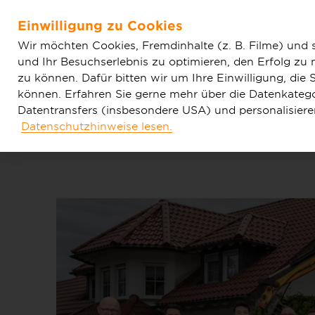
Home
Aktuelles
Einfache News
Glasfaserausbau i
Einwilligung zu Cookies
Zum Hauptinhalt springen
Wir möchten Cookies, Fremdinhalte (z. B. Filme) und 
und Ihr Besuchserlebnis zu optimieren, den Erfolg zu
zu können. Dafür bitten wir um Ihre Einwilligung, di
können. Erfahren Sie gerne mehr über die Datenkategor
Datentransfers (insbesondere USA) und personalisier
Datenschutzhinweise lesen.
Tarife & Produkte
Glasfaser & Ausba