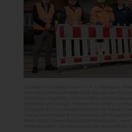
Spatentsich in Waldbrunn (v. l. n. r.): Remigius Wal
Nico Weingärtner (Projekt-leiter Bau bei der Deuts
Deutschen GigaNetz), Norbert Münz (Gemeindevors
Gemeindevertretung), Thomas Erler (Stellv. Vorsitz
Christoph Simon (Gemeindevertreter & Fraktionsvor
(Gemeindevertreter & Vor-sitzender der Bürgerlist
Martin Erler (Gemeindevorstand Waldbrunn), Jens S
Planungswesen, Landwirtschaft und Naturschutz) 