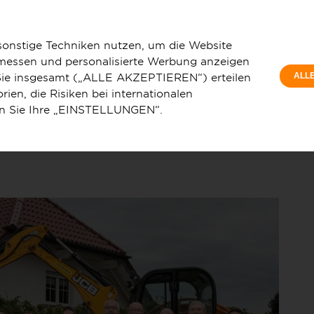
Privatkunde
n Waldbrunn schreitet voran
sonstige Techniken nutzen, um die Website
 messen und personalisierte Werbung anzeigen
e Sie insgesamt („ALLE AKZEPTIEREN“) erteilen
ALL
ien, die Risiken bei internationalen
en Sie Ihre „EINSTELLUNGEN“.
u
Service & Hilfe