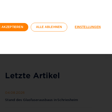
n
Geschäftskunden
Wohnungswirtschaft
Registrieren
Login
E AKZEPTIEREN
ALLE ABLEHNEN
EINSTELLUNGEN
040 / 593 6300
Kontaktformular
Letzte Artikel
04.08.2026
Stand des Glasfaserausbaus in Schriesheim