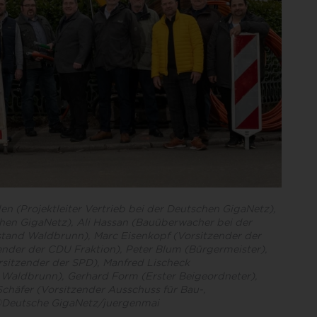
den (Projektleiter Vertrieb bei der Deutschen GigaNetz),
chen GigaNetz), Ali Hassan (Bauüberwacher bei der
tand Waldbrunn), Marc Eisenkopf (Vorsitzender der
ender der CDU Fraktion), Peter Blum (Bürgermeister),
sitzender der SPD), Manfred Lischeck
e Waldbrunn), Gerhard Form (Erster Beigeordneter),
chäfer (Vorsitzender Ausschuss für Bau-,
©Deutsche GigaNetz/juergenmai