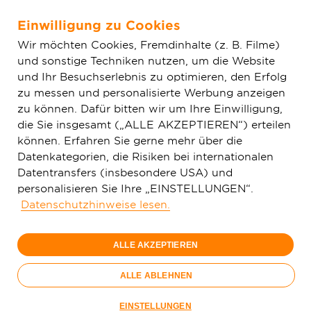
Einwilligung zu Cookies
Zum Hauptinhalt springen
Wir möchten Cookies, Fremdinhalte (z. B. Filme)
und sonstige Techniken nutzen, um die Website
Home
Glasfaser & Ausbau
Ausbaugebiete
Thüringen
und Ihr Besuchserlebnis zu optimieren, den Erfolg
Erfurt
zu messen und personalisierte Werbung anzeigen
zu können. Dafür bitten wir um Ihre Einwilligung,
die Sie insgesamt („ALLE AKZEPTIEREN“) erteilen
150 Mbit/s
können. Erfahren Sie gerne mehr über die
29,
99
Datenkategorien, die Risiken bei internationalen
Datentransfers (insbesondere USA) und
€/Monat
personalisieren Sie Ihre „EINSTELLUNGEN“.
Datenschutzhinweise lesen.
Nur bis 15.09.
ALLE AKZEPTIEREN
Jetzt bestellen
Glasfaser-
ALLE ABLEHNEN
Sommer
Nur bis 15.09.
EINSTELLUNGEN