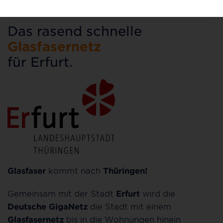
Das rasend schnelle
Glasfasernetz
für Erfurt.
Glasfaser
kommt nach
Thüringen!
Gemeinsam mit der Stadt
Erfurt
wird die
Deutsche GigaNetz
die Stadt mit einem
Glasfasernetz
bis in die Wohnungen hinein