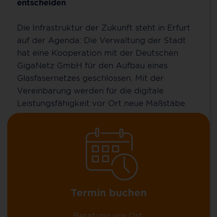
entscheiden
Kontakt für Erfurt
Die Infrastruktur der Zukunft steht in Erfurt
auf der Agenda: Die Verwaltung der Stadt
Sie möchten mehr über 100 % Glasfaser bis ins
hat eine Kooperation mit der Deutschen
Zuhause (FTTH), über unsere günstigen MyNet-
GigaNetz GmbH für den Aufbau eines
Tarife und unsere Zusatzoptionen erfahren? Oder
Glasfasernetzes geschlossen. Mit der
Sie wollen schon einen Vertrag abschließen?
Vereinbarung werden für die digitale
Leistungsfähigkeit vor Ort neue Maßstäbe
gesetzt. Gleichzeitig sind damit die Frage und
Aufforderung an die Einwohnerinnen und
Einwohner Erfurts verbunden, sich ebenfalls
aktiv für diese Investition in die Zukunft zu
entscheiden. Im Zuge von „Homeoffice statt
Pendeln“ gewinnt eine zuverlässige
Anschlusstechnik für Topspeed-Internet
Termin buchen
immer weiter an Bedeutung.
Beratung vor Ort.