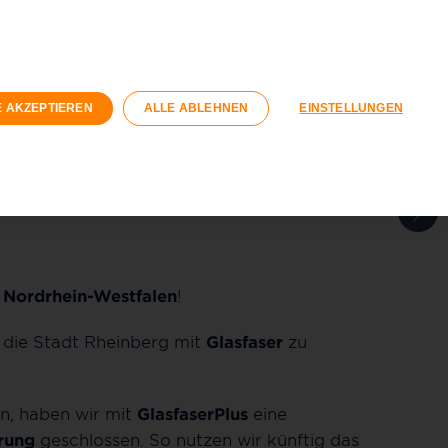
n
Geschäftskunden
Wohnungswirtschaft
Registrieren
Login
E AKZEPTIEREN
ALLE ABLEHNEN
EINSTELLUNGEN
040 / 593 6300
Kontaktformular
Nordrhein-Westfalen
!
, die Stadt Rheinberg mit
Glasfaser
zu
n, haben wir mit
GlasfaserPlus
eine
rung
geschlossen. So nutzen wir künftig das