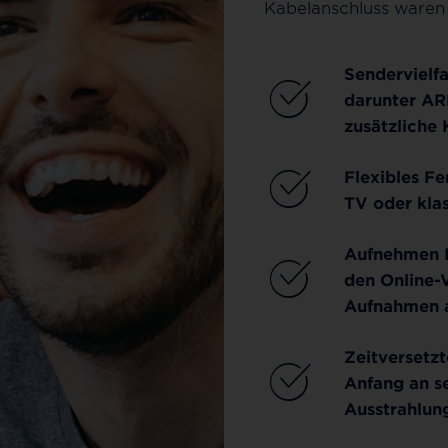
Kabelanschluss waren 
Sendervielfa
darunter AR
zusätzliche 
Flexibles F
TV oder kla
Aufnehmen I
den Online-
Aufnahmen a
Zeitversetz
Anfang an se
Ausstrahlun