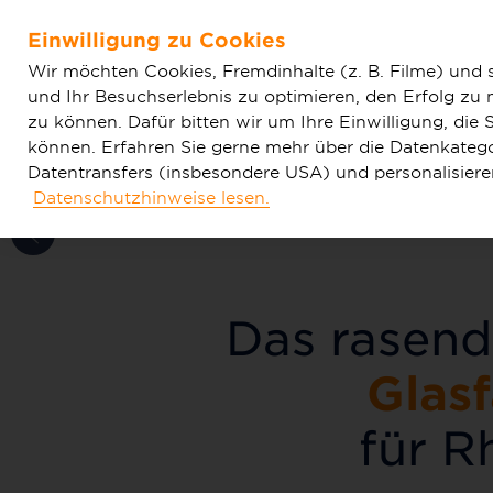
Home
Glasfaser & Ausbau
Ausbaugebiete
Nordrhe
Einwilligung zu Cookies
Zum Hauptinhalt springen
Wir möchten Cookies, Fremdinhalte (z. B. Filme) und 
„Glasfaser-
und Ihr Besuchserlebnis zu optimieren, den Erfolg zu
zu können. Dafür bitten wir um Ihre Einwilligung, di
„Glasfaser
können. Erfahren Sie gerne mehr über die Datenkategor
die Verbin
Datentransfers (insbesondere USA) und personalisier
Datenschutzhinweise lesen.
Tarife & Produkte
Glasfaser & Ausba
verbindet 
Zukunft. D
Rheinberg 
Das rasend
Kupferleit
Welt.“
Glas
Strecke.“
für R
Andre Hoffacker,
IT-Manager (Telekommunik