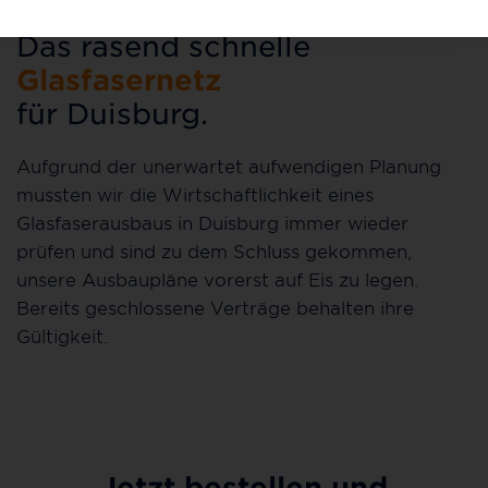
Das rasend schnelle
Glasfasernetz
für Duisburg.
Aufgrund der unerwartet aufwendigen Planung
mussten wir die Wirtschaftlichkeit eines
Glasfaserausbaus in Duisburg immer wieder
prüfen und sind zu dem Schluss gekommen,
unsere Ausbaupläne vorerst auf Eis zu legen.
Bereits geschlossene Verträge behalten ihre
Gültigkeit.
Jetzt bestellen und