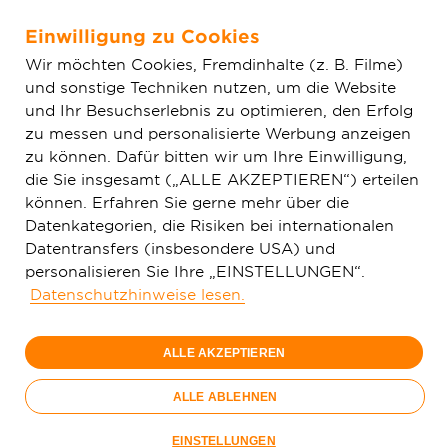
Einwilligung zu Cookies
Zum Hauptinhalt springen
Wir möchten Cookies, Fremdinhalte (z. B. Filme)
und sonstige Techniken nutzen, um die Website
Home
Glasfaser & Ausbau
Ausbaugebiete
Nordrhein-
und Ihr Besuchserlebnis zu optimieren, den Erfolg
Westfalen
Duisburg
zu messen und personalisierte Werbung anzeigen
zu können. Dafür bitten wir um Ihre Einwilligung,
die Sie insgesamt („ALLE AKZEPTIEREN“) erteilen
können. Erfahren Sie gerne mehr über die
Datenkategorien, die Risiken bei internationalen
Datentransfers (insbesondere USA) und
personalisieren Sie Ihre „EINSTELLUNGEN“.
Glasfaserausbau in
Datenschutzhinweise lesen.
Duisburg liegt auf Eis
ALLE AKZEPTIEREN
ALLE ABLEHNEN
EINSTELLUNGEN