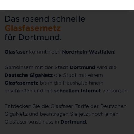
Das rasend schnelle
Glasfasernetz
für Dortmund.
Glasfaser
kommt nach
Nordrhein-Westfalen
!
Gemeinsam mit der Stadt
Dortmund
wird die
Deutsche GigaNetz
die Stadt mit einem
Glasfasernetz
bis in die Haushalte hinein
erschließen und mit
schnellem Internet
versorgen.
Entdecken Sie die Glasfaser-Tarife der Deutschen
GigaNetz und beantragen Sie jetzt noch einen
Glasfaser-Anschluss in
Dortmund.