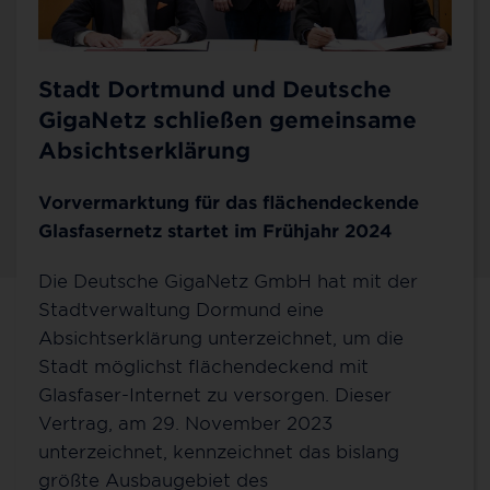
Stadt Dortmund und Deutsche
GigaNetz schließen gemeinsame
Absichtserklärung
Vorvermarktung für das flächendeckende
Glasfasernetz startet im Frühjahr 2024
Die Deutsche GigaNetz GmbH hat mit der
Stadtverwaltung Dormund eine
Kontakt für Dortmund
Absichtserklärung unterzeichnet, um die
Stadt möglichst flächendeckend mit
Sie möchten mehr über 100 % Glasfaser bis ins
Glasfaser-Internet zu versorgen. Dieser
Zuhause (FTTH), über unsere günstigen MyNet-
Vertrag, am 29. November 2023
Tarife und unsere Zusatzoptionen erfahren? Oder
unterzeichnet, kennzeichnet das bislang
Sie wollen schon einen Vertrag abschließen?
größte Ausbaugebiet des