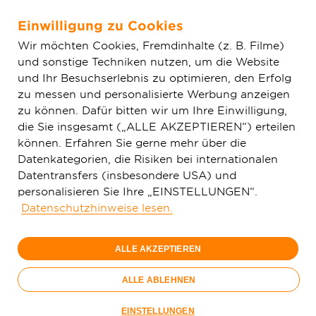
Einwilligung zu Cookies
Zum Hauptinhalt springen
Wir möchten Cookies, Fremdinhalte (z. B. Filme)
und sonstige Techniken nutzen, um die Website
Home
Glasfaser & Ausbau
Ausbaugebiete
Nordrhein-
und Ihr Besuchserlebnis zu optimieren, den Erfolg
Westfalen
Dortmund
zu messen und personalisierte Werbung anzeigen
zu können. Dafür bitten wir um Ihre Einwilligung,
die Sie insgesamt („ALLE AKZEPTIEREN“) erteilen
150 Mbit/s
können. Erfahren Sie gerne mehr über die
29,
99
Datenkategorien, die Risiken bei internationalen
Datentransfers (insbesondere USA) und
€/Monat
personalisieren Sie Ihre „EINSTELLUNGEN“.
Datenschutzhinweise lesen.
Nur bis 15.09.
ALLE AKZEPTIEREN
Jetzt bestellen
Glasfaser-
ALLE ABLEHNEN
Sommer
Nur bis 15.09.
EINSTELLUNGEN