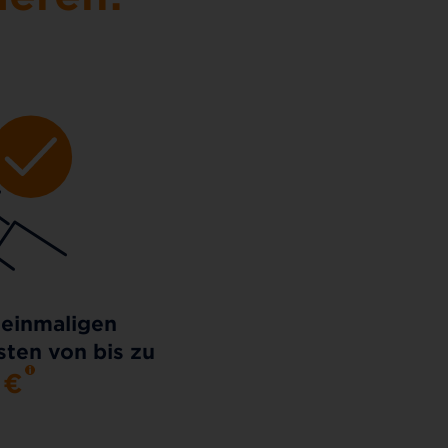
 einmaligen
ten von bis zu
0
€