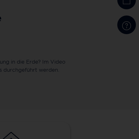
e
ng in die Erde? Im Video
Die Deutsche Gi
us durchgeführt werden.
Glasfaserleitungen e