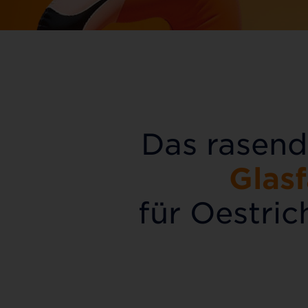
Das rasend
Glas
für Oestric