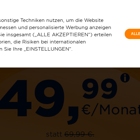
Privatkunde
Oestrich-Winkel
sonstige Techniken nutzen, um die Website
 messen und personalisierte Werbung anzeigen
e Sie insgesamt („ALLE AKZEPTIEREN“) erteilen
ALL
ien, die Risiken bei internationalen
1 Gbit/s
en Sie Ihre „EINSTELLUNGEN“.
u
Service & Hilfe
49,
99
€/Mona
statt
69,99 €.