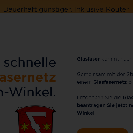
Dauerhaft günstiger.
Inklusive
Router.
Jetzt bestellen
 schnelle
Glasfaser
kommt nac
fasernetz
Gemeinsam mit der S
einem
Glasfasernetz
bi
h-Winkel.
Entdecken Sie die
Glas
beantragen Sie jetzt n
Winkel
.