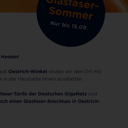
G
la
s
fa
s
e
r
-
o
m
m
e
S
r
Nur bis 15.09.
h
Hessen!
tadt
Oestrich-Winkel
wollen wir den Ort mit
s in die Haushalte hinein ausstatten.
faser-Tarife der Deutschen GigaNetz
und
och einen Glasfaser-Anschluss in Oestrich-