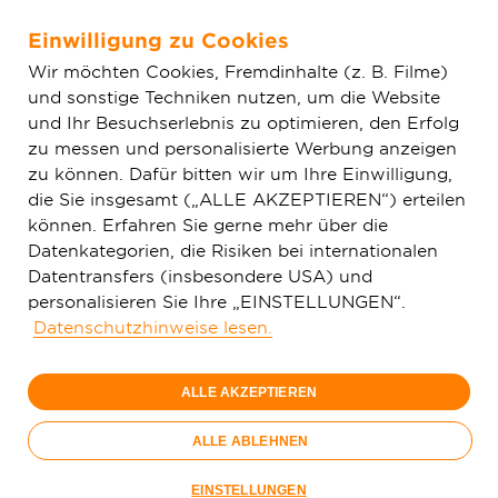
Einwilligung zu Cookies
Zum Hauptinhalt springen
Wir möchten Cookies, Fremdinhalte (z. B. Filme)
und sonstige Techniken nutzen, um die Website
Home
Glasfaser & Ausbau
Ausbaugebiete
Hessen
und Ihr Besuchserlebnis zu optimieren, den Erfolg
Obertshausen
zu messen und personalisierte Werbung anzeigen
zu können. Dafür bitten wir um Ihre Einwilligung,
die Sie insgesamt („ALLE AKZEPTIEREN“) erteilen
können. Erfahren Sie gerne mehr über die
Datenkategorien, die Risiken bei internationalen
Datentransfers (insbesondere USA) und
personalisieren Sie Ihre „EINSTELLUNGEN“.
Glasfaser in
Datenschutzhinweise lesen.
Obertshausen
ALLE AKZEPTIEREN
ALLE ABLEHNEN
EINSTELLUNGEN