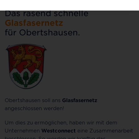
Das rasend schnelle
Glasfasernetz
für Obertshausen.
Obertshausen soll ans
Glasfasernetz
angeschlossen werden!
Um dies zu ermöglichen, haben wir mit dem
Unternehmen
Westconnect
eine Zusammenarbeit
beschlossen. So werden wir künftig das