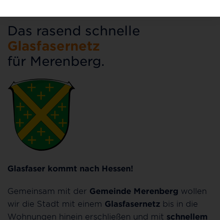
Das rasend schnelle
Glasfasernetz
für Merenberg.
Glasfaser kommt nach Hessen!
Gemeinsam mit der
Gemeinde Merenberg
wollen
wir die Stadt mit einem
Glasfasernetz
bis in die
Wohnungen hinein erschließen und mit
schnellem