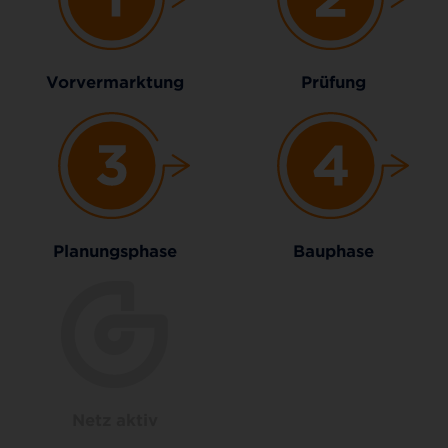
Vorvermarktung
Prüfung
Planungsphase
Bauphase
Netz aktiv