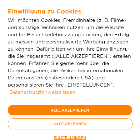
Einwilligung zu Cookies
Zum Hauptinhalt springen
Wir möchten Cookies, Fremdinhalte (z. B. Filme)
und sonstige Techniken nutzen, um die Website
Home
Glasfaser & Ausbau
Ausbaugebiete
Hessen
und Ihr Besuchserlebnis zu optimieren, den Erfolg
Merenberg
zu messen und personalisierte Werbung anzeigen
zu können. Dafür bitten wir um Ihre Einwilligung,
die Sie insgesamt („ALLE AKZEPTIEREN“) erteilen
150 Mbit/s
können. Erfahren Sie gerne mehr über die
29,
99
Datenkategorien, die Risiken bei internationalen
Datentransfers (insbesondere USA) und
€/Monat
personalisieren Sie Ihre „EINSTELLUNGEN“.
Datenschutzhinweise lesen.
Nur bis 15.09.
ALLE AKZEPTIEREN
Jetzt bestellen
Glasfaser-
ALLE ABLEHNEN
Sommer
Nur bis 15.09.
EINSTELLUNGEN