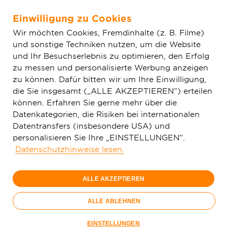
Einwilligung zu Cookies
Zum Hauptinhalt springen
Wir möchten Cookies, Fremdinhalte (z. B. Filme)
und sonstige Techniken nutzen, um die Website
Home
Glasfaser & Ausbau
Ausbaugebiete
Hessen
und Ihr Besuchserlebnis zu optimieren, den Erfolg
Lampertheim
zu messen und personalisierte Werbung anzeigen
zu können. Dafür bitten wir um Ihre Einwilligung,
die Sie insgesamt („ALLE AKZEPTIEREN“) erteilen
können. Erfahren Sie gerne mehr über die
Datenkategorien, die Risiken bei internationalen
Datentransfers (insbesondere USA) und
Lampertheim –
personalisieren Sie Ihre „EINSTELLUNGEN“.
Die Vorbereitungen für
Datenschutzhinweise lesen.
Ihr Glasfaser-Netz
laufen
ALLE AKZEPTIEREN
ALLE ABLEHNEN
EINSTELLUNGEN