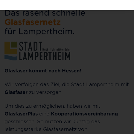
Das rasend schnelle
Glasfasernetz
für Lampertheim.
Glasfaser kommt nach Hessen!
Wir verfolgen das Ziel, die Stadt Lampertheim mit
Glasfaser
zu versorgen.
Um dies zu ermöglichen, haben wir mit
GlasfaserPlus
eine
Kooperationsvereinbarung
geschlossen. So nutzen wir künftig das
leistungsstarke Glasfasernetz von