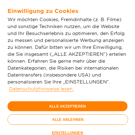
Einwilligung zu Cookies
Zum Hauptinhalt springen
Wir möchten Cookies, Fremdinhalte (z. B. Filme)
und sonstige Techniken nutzen, um die Website
Home
Glasfaser & Ausbau
Ausbaugebiete
Hessen
und Ihr Besuchserlebnis zu optimieren, den Erfolg
Hohenstein
zu messen und personalisierte Werbung anzeigen
zu können. Dafür bitten wir um Ihre Einwilligung,
die Sie insgesamt („ALLE AKZEPTIEREN“) erteilen
150 Mbit/s
können. Erfahren Sie gerne mehr über die
29,
99
Datenkategorien, die Risiken bei internationalen
Datentransfers (insbesondere USA) und
€/Monat
personalisieren Sie Ihre „EINSTELLUNGEN“.
Datenschutzhinweise lesen.
Nur bis 15.09.
ALLE AKZEPTIEREN
Jetzt bestellen
Glasfaser-
ALLE ABLEHNEN
Sommer
Nur bis 15.09.
EINSTELLUNGEN