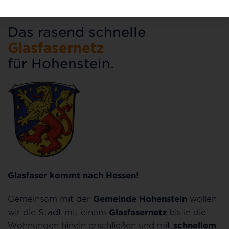
Das rasend schnelle
Glasfasernetz
für Hohenstein.
Glasfaser kommt nach Hessen!
Gemeinsam mit der
Gemeinde Hohenstein
wollen
wir die Stadt mit einem
Glasfasernetz
bis in die
Wohnungen hinein erschließen und mit
schnellem