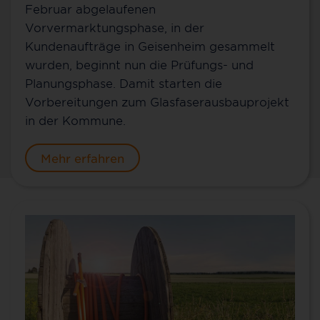
Februar abgelaufenen
Vorvermarktungsphase, in der
Kundenaufträge in Geisenheim gesammelt
wurden, beginnt nun die Prüfungs- und
Planungsphase. Damit starten die
Vorbereitungen zum Glasfaserausbauprojekt
in der Kommune.
Mehr erfahren
Kontakt für Geisenheim
Sie möchten mehr über 100 % Glasfaser bis ins
Zuhause (FTTH), über unsere günstigen MyNet-
Tarife und unsere Zusatzoptionen erfahren? Oder
Sie wollen schon einen Vertrag abschließen?