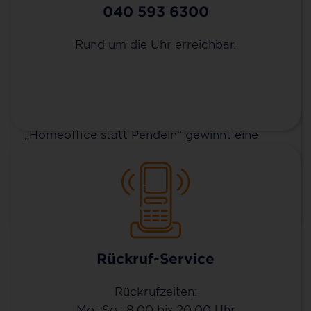
Vereinbarung werden für die digitale
040 593 6300
Leistungsfähigkeit vor Ort neue Maßstäbe
gesetzt. Gleichzeitig sind damit die Frage und
Rund um die Uhr erreichbar.
Aufforderung an die Einwohnerinnen und
Einwohner Geisenheims verbunden, sich
ebenfalls aktiv für diese Investition in die
Zukunft zu entscheiden. Im Zuge von
„Homeoffice statt Pendeln“ gewinnt eine
zuverlässige Anschlusstechnik für Topspeed-
Internet immer weiter an Bedeutung.
Mehr erfahren
Rückruf-Service
Rückrufzeiten:
Mo.-So.: 8.00 bis 20.00 Uhr