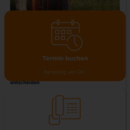
Geisenheim entscheidet sich für
Lichtgeschwindigkeit: Deutsche
GigaNetz GmbH plant
Glasfasernetz
Termin buchen
Digitale Informationsveranstaltung am
Beratung vor Ort.
30.08.2022 | Bürgerinnen und Bürger
entscheiden
Die Infrastruktur der Zukunft steht in
Geisenheim auf der Agenda: Die Verwaltung
der Stadt hat eine Kooperation mit der
Deutschen GigaNetz GmbH für den Aufbau
eines Glasfasernetzes geschlossen. Mit der