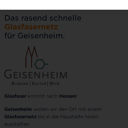
Das rasend schnelle
Glasfasernetz
für Geisenheim.
Glasfaser
kommt nach
Hessen
!
Geisenheim
wollen wir den Ort mit einem
Glasfasernetz
bis in die Haushalte hinein
ausstatten.