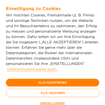
Einwilligung zu Cookies
Zum Hauptinhalt springen
Wir möchten Cookies, Fremdinhalte (z. B. Filme)
und sonstige Techniken nutzen, um die Website
Home
Glasfaser & Ausbau
Ausbaugebiete
Hessen
und Ihr Besuchserlebnis zu optimieren, den Erfolg
Geisenheim
zu messen und personalisierte Werbung anzeigen
zu können. Dafür bitten wir um Ihre Einwilligung,
die Sie insgesamt („ALLE AKZEPTIEREN“) erteilen
150 Mbit/s
können. Erfahren Sie gerne mehr über die
29,
99
Datenkategorien, die Risiken bei internationalen
Datentransfers (insbesondere USA) und
€/Monat
personalisieren Sie Ihre „EINSTELLUNGEN“.
Datenschutzhinweise lesen.
Nur bis 15.09.
ALLE AKZEPTIEREN
Jetzt bestellen
Glasfaser-
ALLE ABLEHNEN
Sommer
Nur bis 15.09.
EINSTELLUNGEN