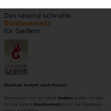
Das rasend schnelle
Glasfasernetz
für Gedern.
Glasfaser kommt nach Hessen!
Gemeinsam mit der Stadt
Gedern
wollen wir den
Ort mit einem
Glasfasernetz
bis in die Haushalte
hinein ausstatten.