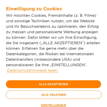
Einwilligung zu Cookies
Zum Hauptinhalt springen
Wir möchten Cookies, Fremdinhalte (z. B. Filme)
und sonstige Techniken nutzen, um die Website
Home
Glasfaser & Ausbau
Ausbaugebiete
Hessen
und Ihr Besuchserlebnis zu optimieren, den Erfolg
Gedern
zu messen und personalisierte Werbung anzeigen
zu können. Dafür bitten wir um Ihre Einwilligung,
die Sie insgesamt („ALLE AKZEPTIEREN“) erteilen
150 Mbit/s
können. Erfahren Sie gerne mehr über die
29,
99
Datenkategorien, die Risiken bei internationalen
Datentransfers (insbesondere USA) und
€/Monat
personalisieren Sie Ihre „EINSTELLUNGEN“.
Datenschutzhinweise lesen.
Nur bis 15.09.
ALLE AKZEPTIEREN
Jetzt bestellen
Glasfaser-
ALLE ABLEHNEN
Sommer
Nur bis 15.09.
EINSTELLUNGEN