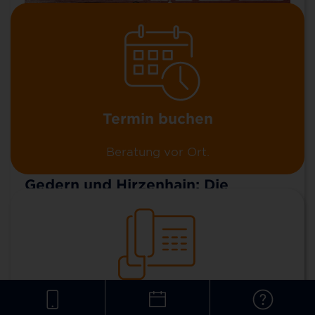
Termin buchen
Beratung vor Ort.
Topspeed-Internet für Kefenrod,
Gedern und Hirzenhain: Die
Ausbauplanung für das
Glasfasernetz beginnt
In den Gemeinden Kefenrod, Gedern und
Hirzenhain ist der erste Schritt für einen
Glasfaseranschluss bis in die eigenen vier
040 593 6300
Wände gemacht: Die Verwaltungen der drei