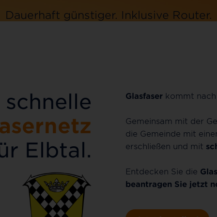
Dauerhaft günstiger.
Inklusive
Router.
Jetzt bestellen
 schnelle
Glasfaser
kommt nac
fasernetz
Gemeinsam mit der G
die Gemeinde mit ein
ür Elbtal.
erschließen und mit
sc
Entdecken Sie die
Glas
beantragen Sie jetzt n