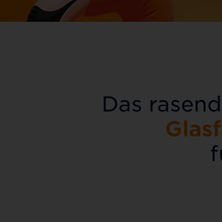
Das rasend
Glas
f