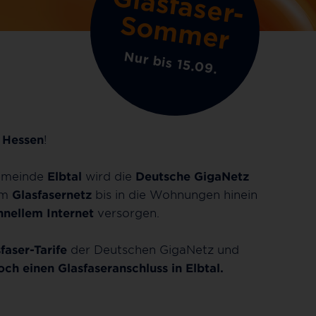
G
la
s
fa
s
e
r
-
o
m
m
e
S
r
Nur bis 15.09.
h
Hessen
!
emeinde
Elbtal
wird die
Deutsche GigaNetz
em
Glasfasernetz
bis in die Wohnungen hinein
hnellem Internet
versorgen.
faser-Tarife
der Deutschen GigaNetz und
och einen Glasfaseranschluss in Elbtal.