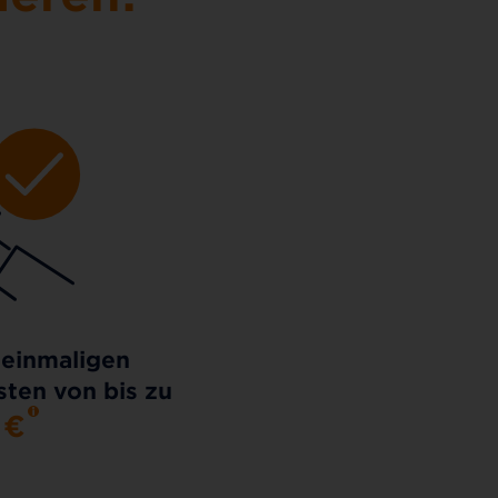
 einmaligen
ten von bis zu
0
€