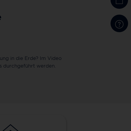
e
ng in die Erde? Im Video
Die Deutsche Gi
us durchgeführt werden.
Glasfaserleitungen e