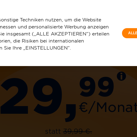
Privatkunde
Elbtal
sonstige Techniken nutzen, um die Website
 messen und personalisierte Werbung anzeigen
e Sie insgesamt („ALLE AKZEPTIEREN“) erteilen
ALL
ien, die Risiken bei internationalen
150 Mbit/s
en Sie Ihre „EINSTELLUNGEN“.
u
Service & Hilfe
29,
99
€/Mona
statt
39,99 €.