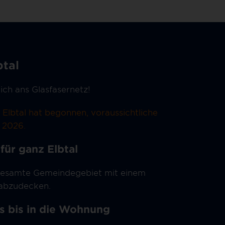
btal
ich ans Glasfasernetz!
n Elbtal hat begonnen,
voraussichtliche
z 2026
.
für ganz Elbtal
s gesamte Gemeindegebiet mit einem
 abzudecken.
s bis in die Wohnung