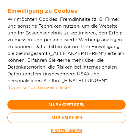
Einwilligung zu Cookies
Zum Hauptinhalt springen
Wir möchten Cookies, Fremdinhalte (z. B. Filme)
und sonstige Techniken nutzen, um die Website
Home
Glasfaser & Ausbau
Ausbaugebiete
Hessen
und Ihr Besuchserlebnis zu optimieren, den Erfolg
Dornburg
zu messen und personalisierte Werbung anzeigen
zu können. Dafür bitten wir um Ihre Einwilligung,
die Sie insgesamt („ALLE AKZEPTIEREN“) erteilen
150 Mbit/s
können. Erfahren Sie gerne mehr über die
29,
99
Datenkategorien, die Risiken bei internationalen
Datentransfers (insbesondere USA) und
€/Monat
personalisieren Sie Ihre „EINSTELLUNGEN“.
Datenschutzhinweise lesen.
Nur bis 15.09.
ALLE AKZEPTIEREN
Jetzt bestellen
Glasfaser-
ALLE ABLEHNEN
Sommer
Nur bis 15.09.
EINSTELLUNGEN