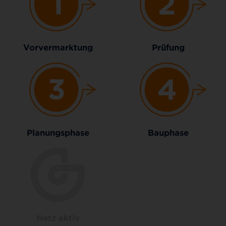
Vorvermarktung
Prüfung
Planungsphase
Bauphase
Netz aktiv