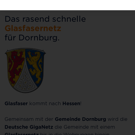
Das rasend schnelle
Glasfasernetz
für Dornburg.
Glasfaser
kommt nach
Hessen
!
Gemeinsam mit der
Gemeinde Dornburg
wird die
Deutsche GigaNetz
die Gemeinde mit einem
Glasfasernetz
bis in die Wohnungen hinein