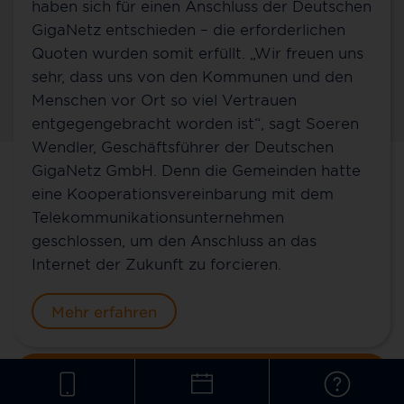
haben sich für einen Anschluss der Deutschen
GigaNetz entschieden – die erforderlichen
Quoten wurden somit erfüllt. „Wir freuen uns
sehr, dass uns von den Kommunen und den
Menschen vor Ort so viel Vertrauen
entgegengebracht worden ist“, sagt Soeren
Wendler, Geschäftsführer der Deutschen
GigaNetz GmbH. Denn die Gemeinden hatte
Kontakt für Dornburg
eine Kooperationsvereinbarung mit dem
Telekommunikationsunternehmen
Sie möchten mehr über 100 % Glasfaser bis ins
geschlossen, um den Anschluss an das
Zuhause (FTTH), über unsere günstigen MyNet-
Internet der Zukunft zu forcieren.
Tarife und unsere Zusatzoptionen erfahren? Oder
Sie wollen schon einen Vertrag abschließen?
Mehr erfahren