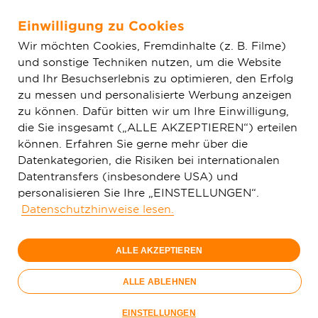
Einwilligung zu Cookies
Zum Hauptinhalt springen
Wir möchten Cookies, Fremdinhalte (z. B. Filme)
und sonstige Techniken nutzen, um die Website
Home
Glasfaser & Ausbau
Ausbaugebiete
Hessen
Bad
und Ihr Besuchserlebnis zu optimieren, den Erfolg
Camberg
zu messen und personalisierte Werbung anzeigen
zu können. Dafür bitten wir um Ihre Einwilligung,
die Sie insgesamt („ALLE AKZEPTIEREN“) erteilen
150 Mbit/s
können. Erfahren Sie gerne mehr über die
29,
99
Datenkategorien, die Risiken bei internationalen
Datentransfers (insbesondere USA) und
€/Monat
personalisieren Sie Ihre „EINSTELLUNGEN“.
Datenschutzhinweise lesen.
Nur bis 15.09.
ALLE AKZEPTIEREN
Jetzt bestellen
Glasfaser-
ALLE ABLEHNEN
Sommer
Nur bis 15.09.
EINSTELLUNGEN