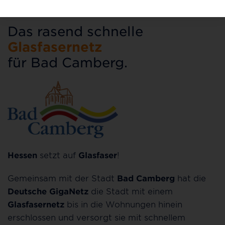
Das rasend schnelle
Glasfasernetz
für Bad Camberg.
Hessen
setzt auf
Glasfaser
!
Gemeinsam mit der Stadt
Bad Camberg
hat die
Deutsche GigaNetz
die Stadt mit einem
Glasfasernetz
bis in die Wohnungen hinein
erschlossen und versorgt sie mit schnellem