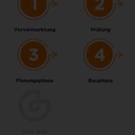
Vorvermarktung
Prüfung
Planungsphase
Bauphase
Netz aktiv