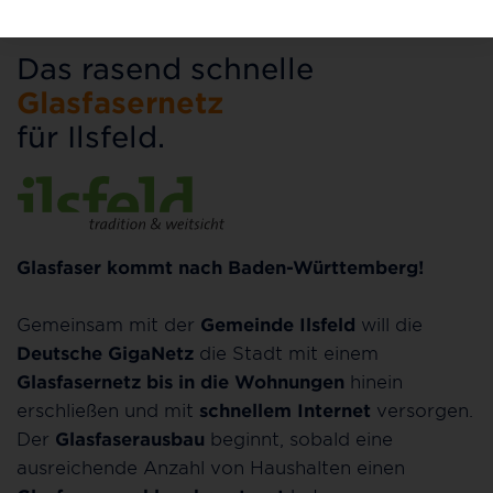
Das rasend schnelle
Glasfasernetz
für Ilsfeld.
Glasfaser kommt nach Baden-Württemberg!
Gemeinsam mit der
Gemeinde Ilsfeld
will die
Deutsche GigaNetz
die Stadt mit einem
Glasfasernetz bis in die Wohnungen
hinein
erschließen und mit
schnellem Internet
versorgen.
Der
Glasfaserausbau
beginnt, sobald eine
ausreichende Anzahl von Haushalten einen