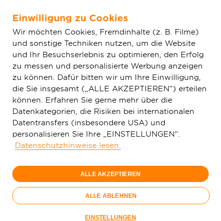
Einwilligung zu Cookies
Zum Hauptinhalt springen
Wir möchten Cookies, Fremdinhalte (z. B. Filme)
und sonstige Techniken nutzen, um die Website
Home
Glasfaser & Ausbau
Ausbaugebiete
Baden-
und Ihr Besuchserlebnis zu optimieren, den Erfolg
Württemberg
Ilsfeld
zu messen und personalisierte Werbung anzeigen
zu können. Dafür bitten wir um Ihre Einwilligung,
die Sie insgesamt („ALLE AKZEPTIEREN“) erteilen
150 Mbit/s
können. Erfahren Sie gerne mehr über die
29,
99
Datenkategorien, die Risiken bei internationalen
Datentransfers (insbesondere USA) und
€/Monat
personalisieren Sie Ihre „EINSTELLUNGEN“.
Datenschutzhinweise lesen.
Nur bis 15.09.
ALLE AKZEPTIEREN
Jetzt bestellen
Glasfaser-
ALLE ABLEHNEN
Sommer
Nur bis 15.09.
EINSTELLUNGEN