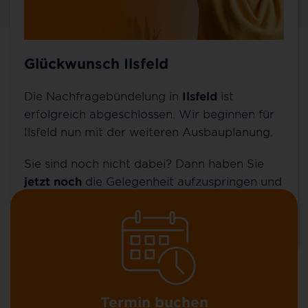
Glückwunsch Ilsfeld
Kontakt für Ilsfeld
Die Nachfragebündelung in
Ilsfeld
ist
Sie möchten mehr über 100 % Glasfaser bis ins
erfolgreich abgeschlossen. Wir beginnen für
Zuhause (FTTH), über unsere günstigen MyNet-
Ilsfeld nun mit der weiteren Ausbauplanung.
Tarife und unsere Zusatzoptionen erfahren? Oder
Sie wollen schon einen Vertrag abschließen?
Sie sind noch nicht dabei? Dann haben Sie
jetzt noch
die Gelegenheit aufzuspringen und
sich das rasend schnelle Internet ohne
spätere Baukosten von bis zu 1.990 EUR zu
sichern.
Termin buchen