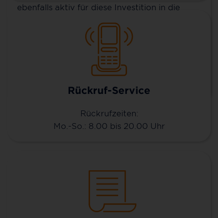
ebenfalls aktiv für diese Investition in die
Zukunft zu entscheiden. Im Zuge von
„Homeoffice statt Pendeln“ gewinnt eine
zuverlässige Anschlusstechnik für Topspeed-
Internet immer weiter an Bedeutung.
Mehr erfahren
Rückruf-Service
Rückrufzeiten:
Mo.-So.: 8.00 bis 20.00 Uhr