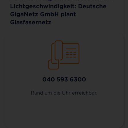
Zuhause (FTTH), über unsere günstigen MyNet-
Lichtgeschwindigkeit: Deutsche
Tarife und unsere Zusatzoptionen erfahren? Oder
GigaNetz GmbH plant
Sie wollen schon einen Vertrag abschließen?
Glasfasernetz
Informationsveranstaltung 14.9.2022 |
Bürgerinnen und Bürger entscheiden
Die Infrastruktur der Zukunft steht in
Forchtenberg auf der Agenda: Die
Verwaltung der Stadt hat eine Kooperation
040 593 6300
mit der Deutschen GigaNetz GmbH für den
Aufbau eines Glasfasernetzes geschlossen.
Rund um die Uhr erreichbar.
Mit der Vereinbarung werden für die digitale
Leistungsfähigkeit vor Ort neue Maßstäbe
gesetzt. Gleichzeitig sind damit die Frage und
Aufforderung an die Einwohnerinnen und
Einwohner Forchtenbergs verbunden, sich