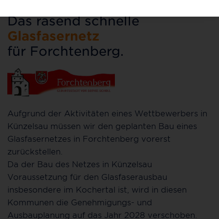
Das rasend schnelle
Glasfasernetz
für Forchtenberg.
Aufgrund der Aktivitäten eines Wettbewerbers in
Künzelsau müssen wir den geplanten Bau eines
Glasfasernetzes in Forchtenberg vorerst
zurückstellen.
Da der Bau des Netzes in Künzelsau
Voraussetzung für den Glasfaserausbau
insbesondere im Kochertal ist, wird in diesen
Kommunen die Genehmigungs- und
Ausbauplanung auf das Jahr 2028 verschoben.