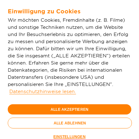
Einwilligung zu Cookies
Zum Hauptinhalt springen
Wir möchten Cookies, Fremdinhalte (z. B. Filme)
und sonstige Techniken nutzen, um die Website
Home
Glasfaser & Ausbau
Ausbaugebiete
Baden-
und Ihr Besuchserlebnis zu optimieren, den Erfolg
Württemberg
Forchtenberg
zu messen und personalisierte Werbung anzeigen
zu können. Dafür bitten wir um Ihre Einwilligung,
die Sie insgesamt („ALLE AKZEPTIEREN“) erteilen
können. Erfahren Sie gerne mehr über die
Datenkategorien, die Risiken bei internationalen
Datentransfers (insbesondere USA) und
Glasfaserausbau in
personalisieren Sie Ihre „EINSTELLUNGEN“.
Forchtenberg
Datenschutzhinweise lesen.
zurückgestellt
ALLE AKZEPTIEREN
ALLE ABLEHNEN
EINSTELLUNGEN