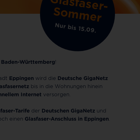
G
la
s
fa
s
e
r
-
o
m
m
e
S
r
Nur bis 15.09.
h
Baden-Württemberg
!
adt
Eppingen
wird die
Deutsche GigaNetz
asfasernetz
bis in die Wohnungen hinein
hnellem Internet
versorgen.
faser-Tarife
der
Deutschen GigaNetz
und
noch einen
Glasfaser-Anschluss in Eppingen
.