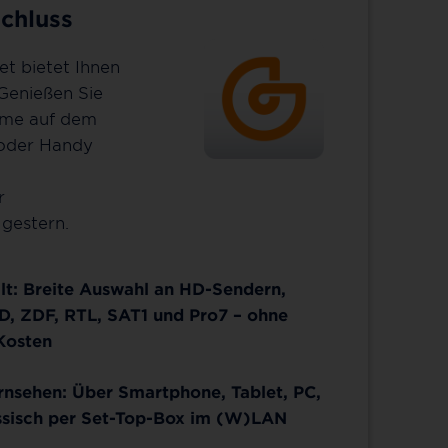
chluss
et bietet Ihnen
 Genießen Sie
mme auf dem
 oder Handy
r
gestern.
lt: Breite Auswahl an HD-Sendern,
D, ZDF, RTL, SAT1 und Pro7 – ohne
Kosten
ernsehen: Über Smartphone, Tablet, PC,
ssisch per Set-Top-Box im (W)LAN