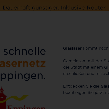
Dauerhaft günstiger.
Dauerhaft günstiger.
Inklusive
Inklusive
Router.
Router.
Jetzt bestellen
Jetzt bestellen
 schnelle
Glasfaser
kommt nac
fasernetz
Gemeinsam mit der St
d
i
e Stadt mit einem
Gl
Eppingen.
erschließen und mit
sc
Entdecken Sie die
Glas
beantragen Sie jetzt 