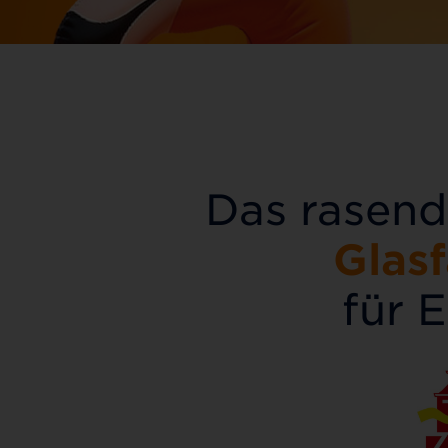
Das rasend
Glas
für 