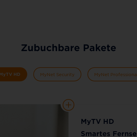
Zubuchbare Pakete
MyTV HD
MyNet Security
MyNet Professiona
MyTV HD
Smartes Fernse