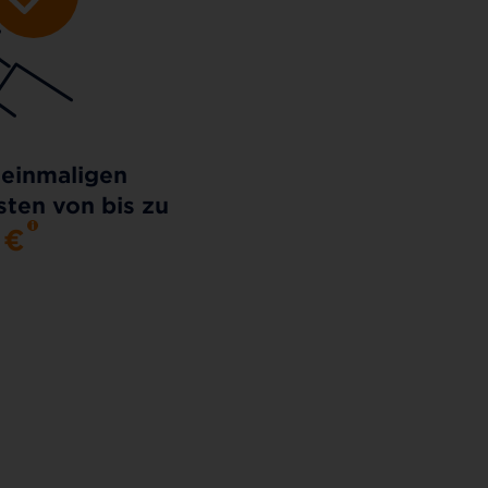
 einmaligen
ten von bis zu
0
€