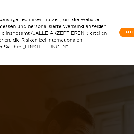
Privatkunde
windigkeit
So schnell ist Glasfaser
sonstige Techniken nutzen, um die Website
 messen und personalisierte Werbung anzeigen
e Sie insgesamt („ALLE AKZEPTIEREN“) erteilen
ALL
ien, die Risiken bei internationalen
en Sie Ihre „EINSTELLUNGEN“.
u
Service & Hilfe