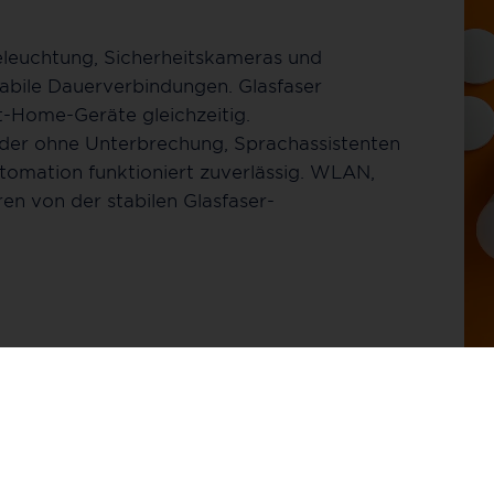
Beleuchtung, Sicherheitskameras und
abile Dauerverbindungen. Glasfaser
-Home-Geräte gleichzeitig.
lder ohne Unterbrechung, Sprachassistenten
tomation funktioniert zuverlässig. WLAN,
en von der stabilen Glasfaser-
Fernunterricht und Distance Lea