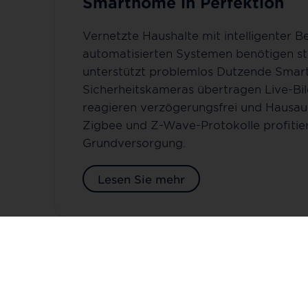
Smarthome in Perfektion
Vernetzte Haushalte mit intelligenter 
automatisierten Systemen benötigen st
unterstützt problemlos Dutzende Smart
Sicherheitskameras übertragen Live-Bi
reagieren verzögerungsfrei und Hausau
Zigbee und Z-Wave-Protokolle profitier
Grundversorgung.
Lesen Sie mehr