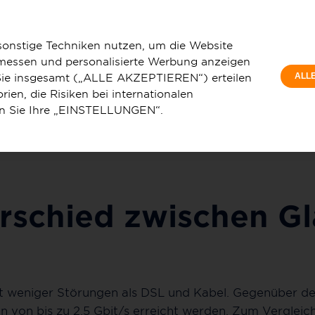
Privatkunde
hied zwischen Glasfaser, DSL und Kabel?
sonstige Techniken nutzen, um die Website
 messen und personalisierte Werbung anzeigen
e Sie insgesamt („ALLE AKZEPTIEREN“) erteilen
ALL
ien, die Risiken bei internationalen
en Sie Ihre „EINSTELLUNGEN“.
u
Service & Hilfe
erschied zwischen Gl
mit weniger Störungen als DSL und Kabel. Gegenüber d
 von bis zu 2,5 Gbit/s erreicht werden. Zum Vergleic