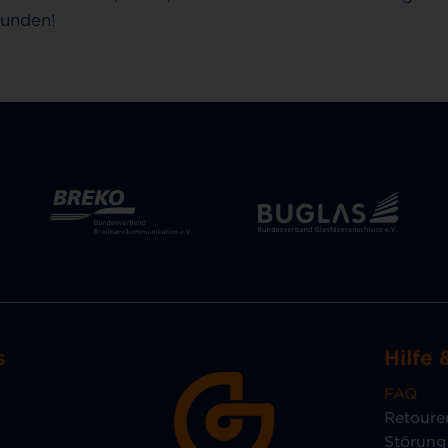
kunden!
s
Hilfe 
FAQ
Retoure
Störun