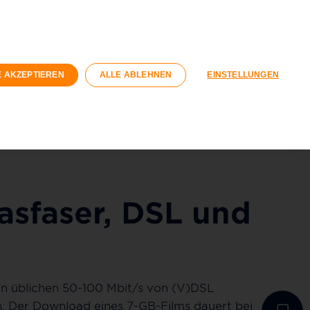
n
Geschäftskunden
Wohnungswirtschaft
Registrieren
Login
E AKZEPTIEREN
ALLE ABLEHNEN
EINSTELLUNGEN
040 / 593 6300
Kontaktformular
asfaser, DSL und
en üblichen 50-100 Mbit/s von (V)DSL
h: Der Download eines 7-GB-Films dauert bei