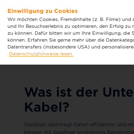
Home
FAQ
Glasfaser-Internet
Was ist der Untersc
Einwilligung zu Cookies
Zum Hauptinhalt springen
Wir möchten Cookies, Fremdinhalte (z. B. Filme) und 
und Ihr Besuchserlebnis zu optimieren, den Erfolg zu
zu können. Dafür bitten wir um Ihre Einwilligung, di
können. Erfahren Sie gerne mehr über die Datenkategor
Datentransfers (insbesondere USA) und personalisier
Datenschutzhinweise lesen.
Tarife & Produkte
Glasfaser & Ausba
Was ist der Unt
Kabel?
Glasfaser überträgt Daten effizienter und 
können mit Glasfaser problemlos Bandbreiten