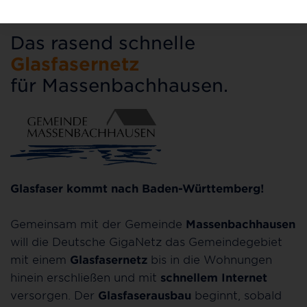
Das rasend schnelle
Glasfasernetz
für Massenbachhausen.
Glasfaser kommt nach Baden-Württemberg!
Gemeinsam mit der Gemeinde
Massenbachhausen
will die Deutsche GigaNetz das Gemeindegebiet
mit einem
Glasfasernetz
bis in die Wohnungen
hinein erschließen und mit
schnellem Internet
versorgen. Der
Glasfaserausbau
beginnt, sobald