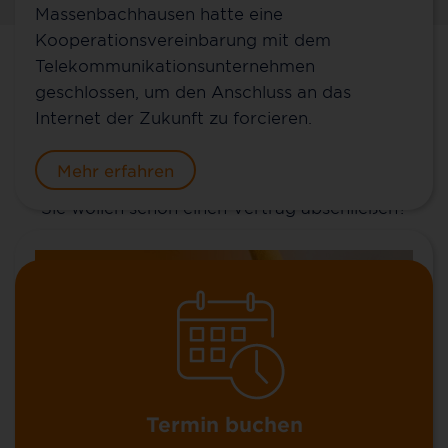
Massenbachhausen hatte eine
Kooperationsvereinbarung mit dem
Telekommunikationsunternehmen
Kontakt für Massenbachhausen
geschlossen, um den Anschluss an das
Internet der Zukunft zu forcieren.
Sie möchten mehr über 100 % Glasfaser bis ins
Zuhause (FTTH), über unsere günstigen MyNet-
Mehr erfahren
Tarife und unsere Zusatzoptionen erfahren? Oder
Sie wollen schon einen Vertrag abschließen?
Termin buchen