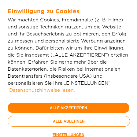
Einwilligung zu Cookies
Zum Hauptinhalt springen
Wir möchten Cookies, Fremdinhalte (z. B. Filme)
und sonstige Techniken nutzen, um die Website
Home
Glasfaser & Ausbau
Ausbaugebiete
Baden-
und Ihr Besuchserlebnis zu optimieren, den Erfolg
Württemberg
Massenbachhausen
zu messen und personalisierte Werbung anzeigen
zu können. Dafür bitten wir um Ihre Einwilligung,
die Sie insgesamt („ALLE AKZEPTIEREN“) erteilen
150 Mbit/s
können. Erfahren Sie gerne mehr über die
29,
99
Datenkategorien, die Risiken bei internationalen
Datentransfers (insbesondere USA) und
€/Monat
personalisieren Sie Ihre „EINSTELLUNGEN“.
Datenschutzhinweise lesen.
Nur bis 15.09.
ALLE AKZEPTIEREN
Jetzt bestellen
Glasfaser-
ALLE ABLEHNEN
Sommer
Nur bis 15.09.
EINSTELLUNGEN