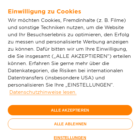
Einwilligung zu Cookies
Zum Hauptinhalt springen
Wir möchten Cookies, Fremdinhalte (z. B. Filme)
und sonstige Techniken nutzen, um die Website
Home
Aktuelles
Einfache News
Willkommen bei der
und Ihr Besuchserlebnis zu optimieren, den Erfolg
Deutschen GigaNetz: Eröffnung des ersten Glasfaser-Shops in Böhl-
zu messen und personalisierte Werbung anzeigen
Iggelheim
zu können. Dafür bitten wir um Ihre Einwilligung,
die Sie insgesamt („ALLE AKZEPTIEREN“) erteilen
können. Erfahren Sie gerne mehr über die
Datenkategorien, die Risiken bei internationalen
Datentransfers (insbesondere USA) und
personalisieren Sie Ihre „EINSTELLUNGEN“.
Datenschutzhinweise lesen.
ALLE AKZEPTIEREN
ALLE ABLEHNEN
EINSTELLUNGEN