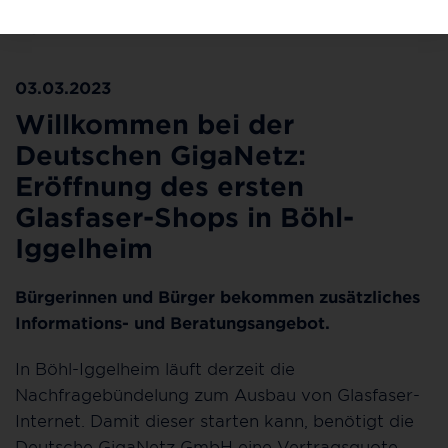
Erster Glasfaser-Shop in Böhl-Iggelheim @Deutsche
GigaNetz
03.03.2023
Willkommen bei der
Deutschen GigaNetz:
Eröffnung des ersten
Glasfaser-Shops in Böhl-
Iggelheim
Bürgerinnen und Bürger bekommen zusätzliches
Informations- und Beratungsangebot.
In Böhl-Iggelheim läuft derzeit die
Nachfragebündelung zum Ausbau von Glasfaser-
Internet. Damit dieser starten kann, benötigt die
Deutsche GigaNetz GmbH eine Vertragsquote