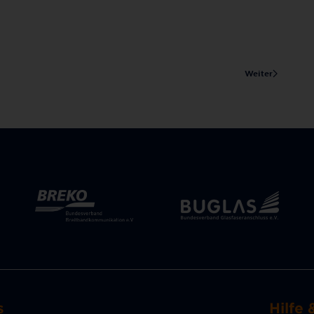
Weiter
s
Hilfe 