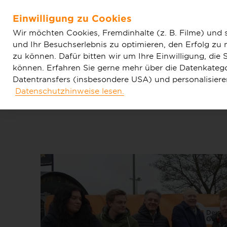
Home
Aktuelles
Einfache News
Spatenstich in B
Einwilligung zu Cookies
hochmodernen Glasfasernetzes
Zum Hauptinhalt springen
Wir möchten Cookies, Fremdinhalte (z. B. Filme) und 
und Ihr Besuchserlebnis zu optimieren, den Erfolg zu
zu können. Dafür bitten wir um Ihre Einwilligung, di
können. Erfahren Sie gerne mehr über die Datenkategor
Datentransfers (insbesondere USA) und personalisier
Datenschutzhinweise lesen.
Tarife & Produkte
Glasfaser & Ausba