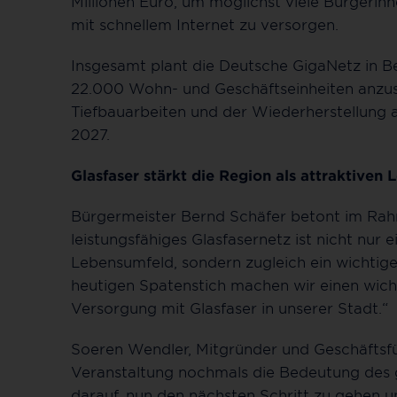
Millionen Euro, um möglichst viele Bürgeri
mit schnellem Internet zu versorgen.
Insgesamt plant die Deutsche GigaNetz in 
22.000 Wohn- und Geschäftseinheiten anzus
Tiefbauarbeiten und der Wiederherstellung 
2027.
Glasfaser stärkt die Region als attraktiven
Bürgermeister Bernd Schäfer betont im Rahm
leistungsfähiges Glasfasernetz ist nicht nur
Lebensumfeld, sondern zugleich ein wichtig
heutigen Spatenstich machen wir einen wich
Versorgung mit Glasfaser in unserer Stadt.“
Soeren Wendler, Mitgründer und Geschäftsfü
Veranstaltung nochmals die Bedeutung des g
darauf, nun den nächsten Schritt zu gehen u