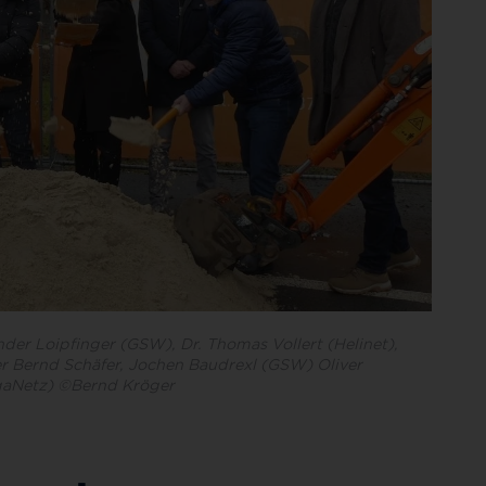
der Loipfinger (GSW), Dr. Thomas Vollert (Helinet),
r Bernd Schäfer, Jochen Baudrexl (GSW) Oliver
gaNetz) ©Bernd Kröger