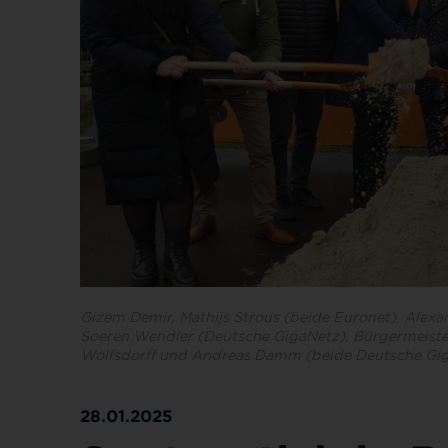
Gizem Demir, Mathijs Strous (beide Euronet), Alexan
Soeren Wendler (Deutsche GigaNetz), Bürgermeiste
Wolfsdorff und Andreas Damm (beide Deutsche Gi
28.01.2025