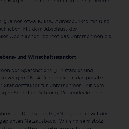
nnen, Bürger und Unternehmen in der Gemeinde
Bergkamen etwa 10.500 Adresspunkte mit rund
chließen. Mit dem Abschluss der
aller Oberflächen rechnet das Unternehmen bis
 Lebens- und Wirtschaftsstandort
en des Spatenstichs: „Ein stabiles und
 eine zeitgemäße Anforderung an das private
er Standortfaktor für Unternehmen. Mit dem
tigen Schritt in Richtung flächendeckender
hrer der Deutschen GigaNetz, betont auf der
eplanten Netzausbaus: „Wir sind sehr stolz
nd mit dem Bau des Glasfasernetzes in