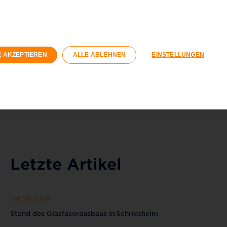
vatkunden
Geschäftskunden
nungswirtschaft
E AKZEPTIEREN
ALLE ABLEHNEN
EINSTELLUNGEN
Registrieren
Login
040 / 593 6300
Kontaktformular
Letzte Artikel
04.08.2026
Stand des Glasfaserausbaus in Schriesheim