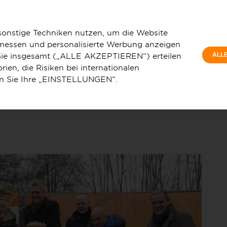
Pri
ergkamen: Deutsche GigaNetz beginnt mit dem Ausbau eines
Woh
sonstige Techniken nutzen, um die Website
 messen und personalisierte Werbung anzeigen
e Sie insgesamt („ALLE AKZEPTIEREN“) erteilen
ALL
ien, die Risiken bei internationalen
en Sie Ihre „EINSTELLUNGEN“.
u
Service & Hilfe