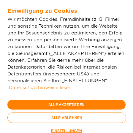
Einwilligung zu Cookies
Zum Hauptinhalt springen
Wir möchten Cookies, Fremdinhalte (z. B. Filme)
und sonstige Techniken nutzen, um die Website
Home
Aktuelles
Einfache News
Großer Spatenstich in
und Ihr Besuchserlebnis zu optimieren, den Erfolg
Oberhessen: Startschuss für die Kommunen Büdingen, Gedern,
zu messen und personalisierte Werbung anzeigen
Hirzenhain und Kefenrod
zu können. Dafür bitten wir um Ihre Einwilligung,
die Sie insgesamt („ALLE AKZEPTIEREN“) erteilen
können. Erfahren Sie gerne mehr über die
Datenkategorien, die Risiken bei internationalen
Datentransfers (insbesondere USA) und
personalisieren Sie Ihre „EINSTELLUNGEN“.
Datenschutzhinweise lesen.
ALLE AKZEPTIEREN
ALLE ABLEHNEN
EINSTELLUNGEN