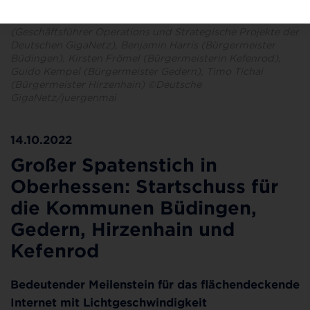
Symbolischer erster Spatenstich für Büdingen, Gedern,
Hirzenhain und Kefenrod (v. l. n. r.): Wolfram Thielen
(Geschäftsführer Operations und Strategische Projekte der
Deutschen GigaNetz), Benjamin Harris (Bürgermeister
Büdingen), Kirsten Frömel (Bürgermeisterin Kefenrod),
Guido Kempel (Bürgermeister Gedern), Timo Tichai
(Bürgermeister Hirzenhain) ©Deutsche
GigaNetz/juergenmai
14.10.2022
Großer Spatenstich in
Oberhessen: Startschuss für
die Kommunen Büdingen,
Gedern, Hirzenhain und
Kefenrod
Bedeutender Meilenstein für das flächendeckende
Internet mit Lichtgeschwindigkeit