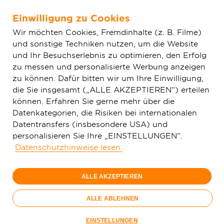
Einwilligung zu Cookies
Zum Hauptinhalt springen
Wir möchten Cookies, Fremdinhalte (z. B. Filme)
und sonstige Techniken nutzen, um die Website
Home
Aktuelles
Einfache News
Glasfaserausbau in
und Ihr Besuchserlebnis zu optimieren, den Erfolg
Sulzbach (Taunus): Wichtiger Meilenstein erreicht
zu messen und personalisierte Werbung anzeigen
zu können. Dafür bitten wir um Ihre Einwilligung,
die Sie insgesamt („ALLE AKZEPTIEREN“) erteilen
können. Erfahren Sie gerne mehr über die
Datenkategorien, die Risiken bei internationalen
Datentransfers (insbesondere USA) und
personalisieren Sie Ihre „EINSTELLUNGEN“.
Datenschutzhinweise lesen.
ALLE AKZEPTIEREN
ALLE ABLEHNEN
Die Bauarbeiten für die Bahnquerung beginnen in Kürze.
EINSTELLUNGEN