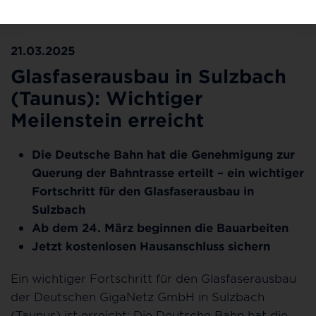
©Deutsche GigaNetz GmbH
21.03.2025
Glasfaserausbau in Sulzbach
(Taunus): Wichtiger
Meilenstein erreicht
Die Deutsche Bahn hat die Genehmigung zur
Querung der Bahntrasse erteilt – ein wichtiger
Fortschritt für den Glasfaserausbau in
Sulzbach
Ab dem 24. März beginnen die Bauarbeiten
Jetzt kostenlosen Hausanschluss sichern
Ein wichtiger Fortschritt für den Glasfaserausbau
der Deutschen GigaNetz GmbH in Sulzbach
(Taunus) ist erreicht: Die Deutsche Bahn hat die