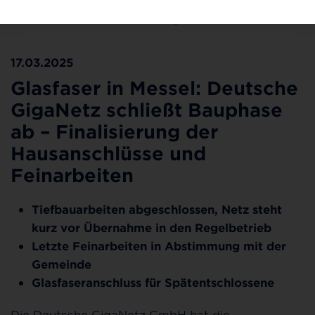
In Messel surfen bereits 490 Kundinnen und Kunden mit
Glasfaser-Internet. ©Deutsche GigaNetz GmbH
17.03.2025
Glasfaser in Messel: Deutsche
GigaNetz schließt Bauphase
ab – Finalisierung der
Hausanschlüsse und
Feinarbeiten
Tiefbauarbeiten abgeschlossen, Netz steht
kurz vor Übernahme in den Regelbetrieb
Letzte Feinarbeiten in Abstimmung mit der
Gemeinde
Glasfaseranschluss für Spätentschlossene
Die Deutsche GigaNetz GmbH hat die