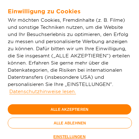
Einwilligung zu Cookies
Zum Hauptinhalt springen
Wir möchten Cookies, Fremdinhalte (z. B. Filme)
und sonstige Techniken nutzen, um die Website
Home
Aktuelles
Einfache News
Glasfaser in Messel:
und Ihr Besuchserlebnis zu optimieren, den Erfolg
Deutsche GigaNetz schließt Bauphase ab – Finalisierung der
zu messen und personalisierte Werbung anzeigen
Hausanschlüsse und Feinarbeiten
zu können. Dafür bitten wir um Ihre Einwilligung,
die Sie insgesamt („ALLE AKZEPTIEREN“) erteilen
können. Erfahren Sie gerne mehr über die
Datenkategorien, die Risiken bei internationalen
Datentransfers (insbesondere USA) und
personalisieren Sie Ihre „EINSTELLUNGEN“.
Datenschutzhinweise lesen.
ALLE AKZEPTIEREN
ALLE ABLEHNEN
EINSTELLUNGEN