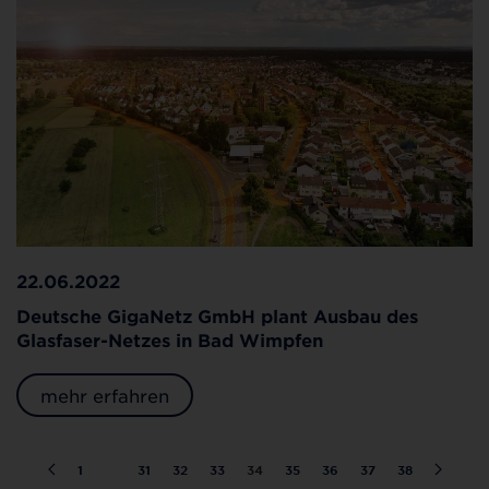
22.06.2022
Deutsche GigaNetz GmbH plant Ausbau des
Glasfaser-Netzes in Bad Wimpfen
mehr erfahren
1
…
31
32
33
34
35
36
37
38