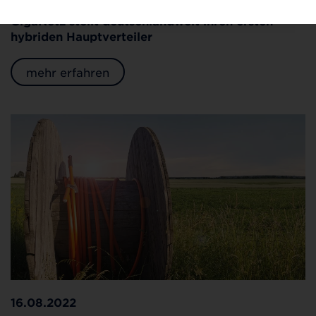
Nächster Meilenstein in Merenberg: Deutsche
GigaNetz stellt deutschlandweit ihren ersten
hybriden Hauptverteiler
mehr erfahren
16.08.2022