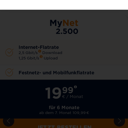
Internet-Flatrate
2,5 Gbit/s
Download
1,25 Gbit/s
Upload
Festnetz- und Mobilfunkflatrate
19
99
€ / Monat
für 6 Monate
ab dem 7. Monat 109,99
€
JETZT BESTELLEN