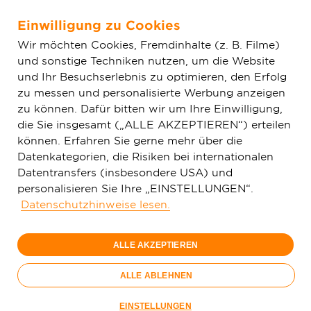
Einwilligung zu Cookies
Zum Hauptinhalt springen
Wir möchten Cookies, Fremdinhalte (z. B. Filme)
und sonstige Techniken nutzen, um die Website
Home
Aktion
Mieter
und Ihr Besuchserlebnis zu optimieren, den Erfolg
zu messen und personalisierte Werbung anzeigen
zu können. Dafür bitten wir um Ihre Einwilligung,
1 Gbit/s
die Sie insgesamt („ALLE AKZEPTIEREN“) erteilen
49,
99
können. Erfahren Sie gerne mehr über die
Datenkategorien, die Risiken bei internationalen
€/Monat
Datentransfers (insbesondere USA) und
personalisieren Sie Ihre „EINSTELLUNGEN“.
Nur bis 15.09.
Datenschutzhinweise lesen.
Jetzt bestellen
ALLE AKZEPTIEREN
ALLE ABLEHNEN
EINSTELLUNGEN